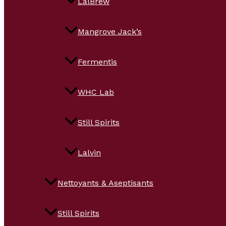
LalBrew
Mangrove Jack’s
Fermentis
WHC Lab
Still Spirits
Lalvin
Nettoyants & Aseptisants
Still Spirits