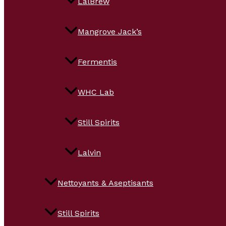
LalBrew
Mangrove Jack’s
Fermentis
WHC Lab
Still Spirits
Lalvin
Nettoyants & Aseptisants
Still Spirits