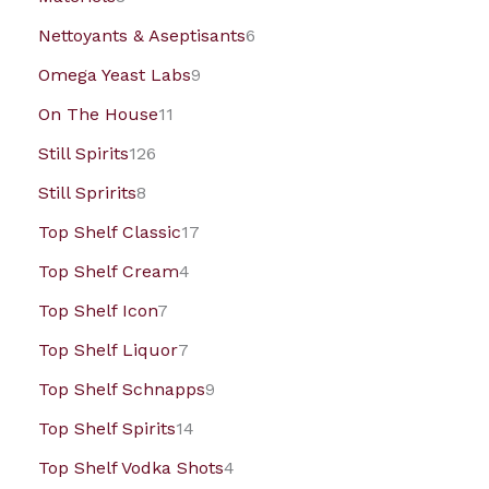
Nettoyants & Aseptisants
6
Omega Yeast Labs
9
On The House
11
Still Spirits
126
Still Spririts
8
Top Shelf Classic
17
Top Shelf Cream
4
Top Shelf Icon
7
Top Shelf Liquor
7
Top Shelf Schnapps
9
Top Shelf Spirits
14
Top Shelf Vodka Shots
4