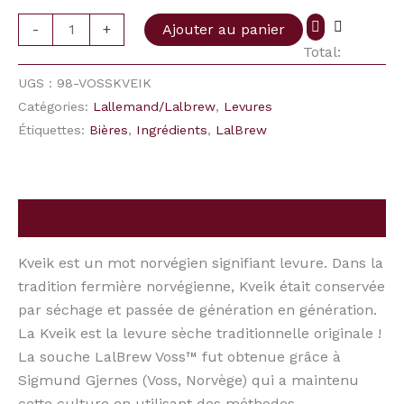
-
+
Ajouter au panier
Total:
UGS :
98-VOSSKVEIK
Catégories:
Lallemand/Lalbrew
,
Levures
Étiquettes:
Bières
,
Ingrédients
,
LalBrew
Description
Kveik est un mot norvégien signifiant levure. Dans la
tradition fermière norvégienne, Kveik était conservée
par séchage et passée de génération en génération.
La Kveik est la levure sèche traditionnelle originale !
La souche LalBrew Voss™ fut obtenue grâce à
Sigmund Gjernes (Voss, Norvège) qui a maintenu
cette culture en utilisant des méthodes