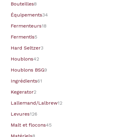
Bouteilles
8
Équipements
34
Fermenteurs
18
Fermentis
5
Hard Seltzer
3
Houblons
42
Houblons BSG
9
Ingrédients
61
Kegerator
2
Lallemand/Lalbrew
12
Levures
126
Malt et flocons
45
Matériels
8