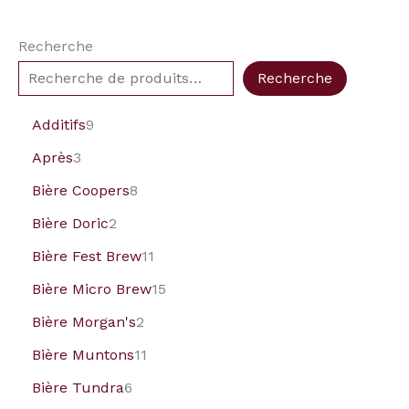
Recherche
Recherche
Additifs
9
Après
3
Bière Coopers
8
Bière Doric
2
Bière Fest Brew
11
Bière Micro Brew
15
Bière Morgan's
2
Bière Muntons
11
Bière Tundra
6