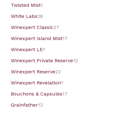
Twisted Mist
1
White Labs
28
Winexpert Classic
27
Winexpert Island Mist
17
Winexpert LE
1
Winexpert Private Reserve
12
Winexpert Reserve
22
Winexpert Revelation
1
Bouchons & Capsules
17
Grainfather
13