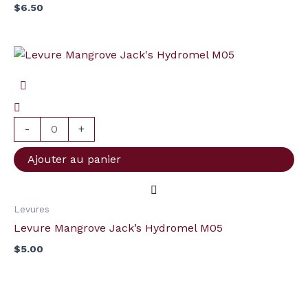
$
6.50
quantité
de
Levure
Mangrove
Jack's
-
+
Hydromel
Ajouter au panier
M05
Levures
Levure Mangrove Jack’s Hydromel M05
$
5.00