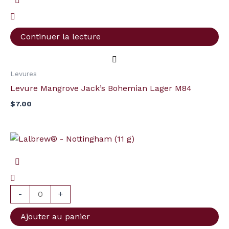
Continuer la lecture
Levures
Levure Mangrove Jack’s Bohemian Lager M84
$
7.00
quantité
de
Lalbrew®
-
Nottingham
-
+
(11
Ajouter au panier
g)