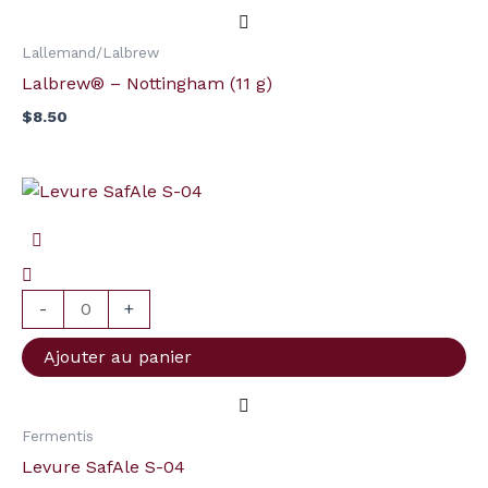
Lallemand/Lalbrew
Lalbrew® – Nottingham (11 g)
$
8.50
quantité
de
Levure
SafAle
S-
-
+
04
Ajouter au panier
Fermentis
Levure SafAle S-04