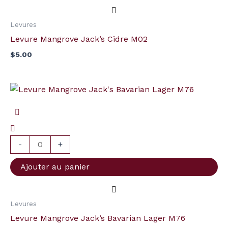
Levures
Levure Mangrove Jack’s Cidre M02
$
5.00
quantité
de
Levure
Mangrove
Jack's
-
+
Bavarian
Ajouter au panier
Lager
M76
Levures
Levure Mangrove Jack’s Bavarian Lager M76