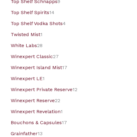
Top Shelf Schnapps
9
Top Shelf Spirits
14
Top Shelf Vodka Shots
4
Twisted Mist
1
White Labs
28
Winexpert Classic
27
Winexpert Island Mist
17
Winexpert LE
1
Winexpert Private Reserve
12
Winexpert Reserve
22
Winexpert Revelation
1
Bouchons & Capsules
17
Grainfather
13