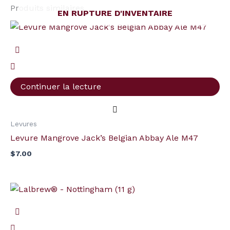
Produits similaires
EN RUPTURE D'INVENTAIRE
Continuer la lecture
Levures
Levure Mangrove Jack’s Belgian Abbay Ale M47
$
7.00
quantité
de
Lalbrew®
-