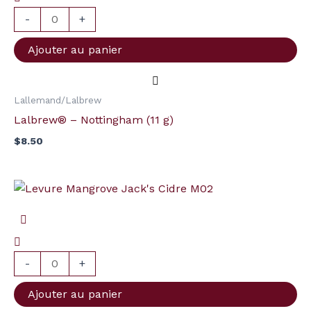
Nottingham
-
+
(11
Ajouter au panier
g)
Lallemand/Lalbrew
Lalbrew® – Nottingham (11 g)
$
8.50
quantité
de
Levure
Mangrove
Jack's
-
+
Cidre
Ajouter au panier
M02