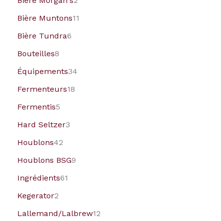
Bière Morgan's
2
Bière Muntons
11
Bière Tundra
6
Bouteilles
8
Équipements
34
Fermenteurs
18
Fermentis
5
Hard Seltzer
3
Houblons
42
Houblons BSG
9
Ingrédients
61
Kegerator
2
Lallemand/Lalbrew
12