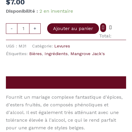
$
7.00
Tripel
M31
Disponibilité :
2 en inventaire
-
+
Ajouter au panier
Total:
UGS :
M31
Catégorie:
Levures
Étiquettes:
Bières
,
Ingrédients
,
Mangrove Jack's
Description
Fournit un mariage complexe fantastique d'épices,
d'esters fruités, de composés phénoliques et
d'alcool. Il est également très atténuant avec une
tolérance élevée à l'alcool, ce qui le rend parfait
pour une gamme de styles belges.