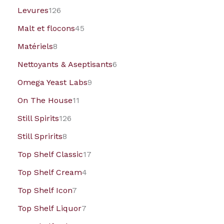
Levures
126
Malt et flocons
45
Matériels
8
Nettoyants & Aseptisants
6
Omega Yeast Labs
9
On The House
11
Still Spirits
126
Still Spririts
8
Top Shelf Classic
17
Top Shelf Cream
4
Top Shelf Icon
7
Top Shelf Liquor
7