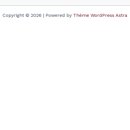
Copyright © 2026 | Powered by
Thème WordPress Astra
Votre panier
(items: 0)
Produit
Détails
Total
Sous-total
$0.00
Taxes and discounts calculated at checkout.
Voir mon panier
Accéder à la validation de commande