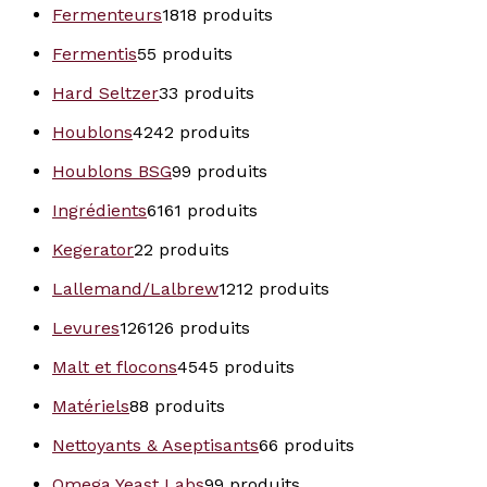
Fermenteurs
18
18 produits
Fermentis
5
5 produits
Hard Seltzer
3
3 produits
Houblons
42
42 produits
Houblons BSG
9
9 produits
Ingrédients
61
61 produits
Kegerator
2
2 produits
Lallemand/Lalbrew
12
12 produits
Levures
126
126 produits
Malt et flocons
45
45 produits
Matériels
8
8 produits
Nettoyants & Aseptisants
6
6 produits
Omega Yeast Labs
9
9 produits