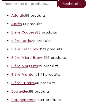
Recherche
Additifs
9
9 produits
Après
3
3 produits
Bière Coopers
8
8 produits
Bière Doric
2
2 produits
Bière Fest Brew
11
11 produits
Bière Micro Brew
15
15 produits
Bière Morgan's
2
2 produits
Bière Muntons
11
11 produits
Bière Tundra
6
6 produits
Bouteilles
8
8 produits
Équipements
34
34 produits