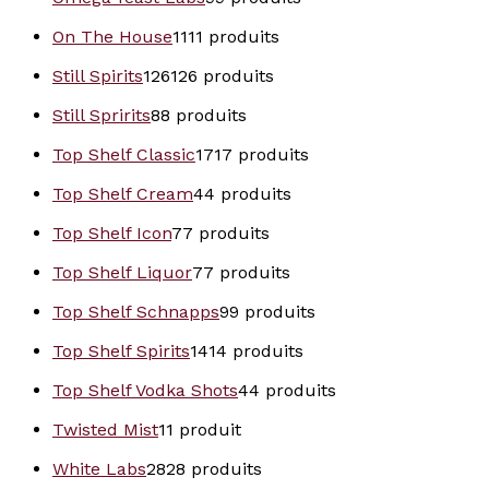
On The House
11
11 produits
Still Spirits
126
126 produits
Still Spririts
8
8 produits
Top Shelf Classic
17
17 produits
Top Shelf Cream
4
4 produits
Top Shelf Icon
7
7 produits
Top Shelf Liquor
7
7 produits
Top Shelf Schnapps
9
9 produits
Top Shelf Spirits
14
14 produits
Top Shelf Vodka Shots
4
4 produits
Twisted Mist
1
1 produit
White Labs
28
28 produits