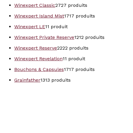
Winexpert Classic
27
27 produits
Winexpert Island Mist
17
17 produits
Winexpert LE
1
1 produit
Winexpert Private Reserve
12
12 produits
Winexpert Reserve
22
22 produits
Winexpert Revelation
1
1 produit
Bouchons & Capsules
17
17 produits
Grainfather
13
13 produits