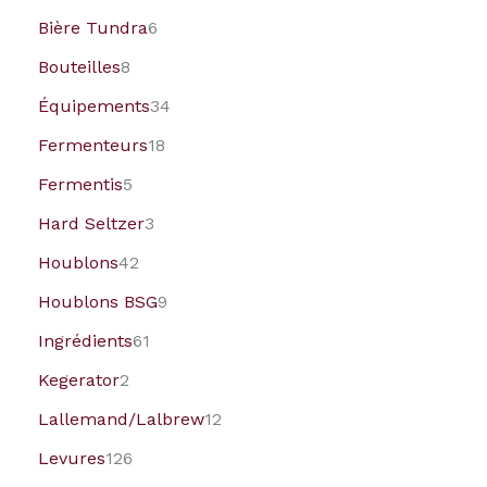
Bière Tundra
6
Bouteilles
8
Équipements
34
Fermenteurs
18
Fermentis
5
Hard Seltzer
3
Houblons
42
Houblons BSG
9
Ingrédients
61
Kegerator
2
Lallemand/Lalbrew
12
Levures
126