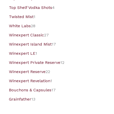
Top Shelf Vodka Shots
4
Twisted Mist
1
White Labs
28
Winexpert Classic
27
Winexpert Island Mist
17
Winexpert LE
1
Winexpert Private Reserve
12
Winexpert Reserve
22
Winexpert Revelation
1
Bouchons & Capsules
17
Grainfather
13