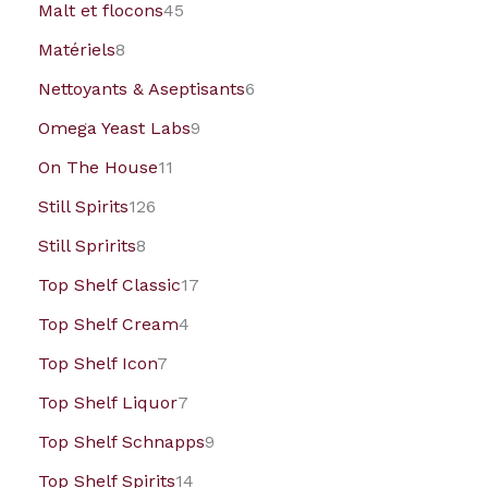
Malt et flocons
45
Matériels
8
Nettoyants & Aseptisants
6
Omega Yeast Labs
9
On The House
11
Still Spirits
126
Still Spririts
8
Top Shelf Classic
17
Top Shelf Cream
4
Top Shelf Icon
7
Top Shelf Liquor
7
Top Shelf Schnapps
9
Top Shelf Spirits
14