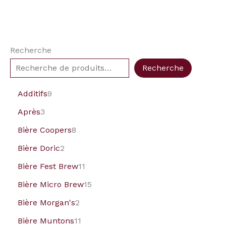
Recherche
Recherche
Additifs
9
Après
3
Bière Coopers
8
Bière Doric
2
Bière Fest Brew
11
Bière Micro Brew
15
Bière Morgan's
2
Bière Muntons
11