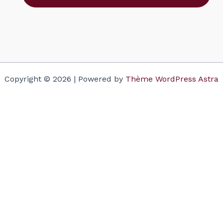
Copyright © 2026 | Powered by
Thème WordPress Astra
Votre panier
(items: 0)
Produit
Détails
Total
Sous-total
$0.00
Taxes and discounts calculated at checkout.