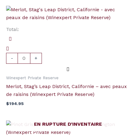
quantité
de
Merlot,
Total:
Stag's
Leap
District,
Californie
-
+
-
avec
Winexpert Private Reserve
peaux
Merlot, Stag’s Leap District, Californie – avec peaux
de
de raisins (Winexpert Private Reserve)
raisins
$
194.95
(Winexpert
Private
Reserve)
EN RUPTURE D'INVENTAIRE