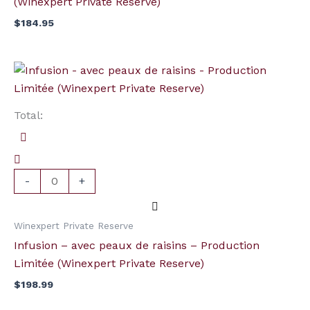
(Winexpert Private Reserve)
$
184.95
quantité
de
Infusion
Total:
-
avec
peaux
de
-
+
raisins
-
Winexpert Private Reserve
Production
Infusion – avec peaux de raisins – Production
Limitée
Limitée (Winexpert Private Reserve)
(Winexpert
$
198.99
Private
Reserve)