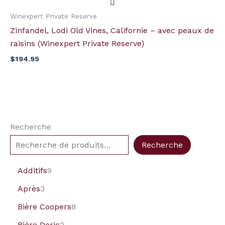
Winexpert Private Reserve
Zinfandel, Lodi Old Vines, Californie – avec peaux de
raisins (Winexpert Private Reserve)
$
194.95
Recherche
Recherche
Additifs
9
Après
3
Bière Coopers
8
Bière Doric
2