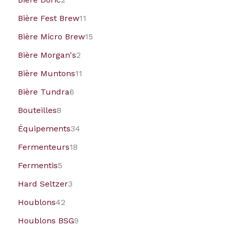
Bière Fest Brew
11
Bière Micro Brew
15
Bière Morgan's
2
Bière Muntons
11
Bière Tundra
6
Bouteilles
8
Équipements
34
Fermenteurs
18
Fermentis
5
Hard Seltzer
3
Houblons
42
Houblons BSG
9