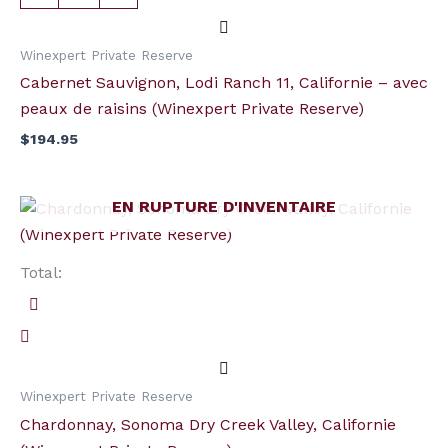
Californie
-
Winexpert Private Reserve
avec
Cabernet Sauvignon, Lodi Ranch 11, Californie – avec
peaux
peaux de raisins (Winexpert Private Reserve)
de
$
194.95
raisins
(Winexpert
Private
EN RUPTURE D'INVENTAIRE
Reserve)
Total:
Winexpert Private Reserve
Chardonnay, Sonoma Dry Creek Valley, Californie