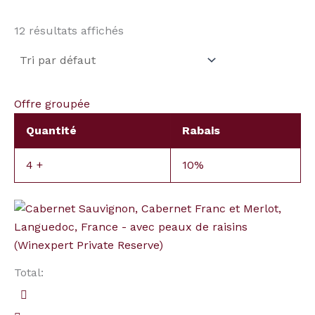
12 résultats affichés
Offre groupée
Quantité
Rabais
4 +
10%
quantité
de
Cabernet
Sauvignon,
Total:
Cabernet
Franc