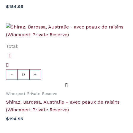
$
184.95
quantité
de
Shiraz,
Total:
Barossa,
Australie
-
avec
-
+
peaux
de
Winexpert Private Reserve
raisins
Shiraz, Barossa, Australie – avec peaux de raisins
(Winexpert
(Winexpert Private Reserve)
Private
$
194.95
Reserve)