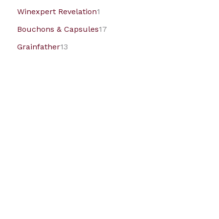
Winexpert Revelation
1
Bouchons & Capsules
17
Grainfather
13