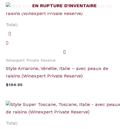
EN RUPTURE D'INVENTAIRE
Total:
Winexpert Private Reserve
Style Amarone, Vénétie, Italie – avec peaux de
raisins (Winexpert Private Reserve)
$
194.95
quantité
de
Style
Total:
Super