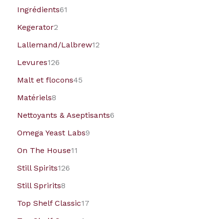
Ingrédients
61
Kegerator
2
Lallemand/Lalbrew
12
Levures
126
Malt et flocons
45
Matériels
8
Nettoyants & Aseptisants
6
Omega Yeast Labs
9
On The House
11
Still Spirits
126
Still Spririts
8
Top Shelf Classic
17