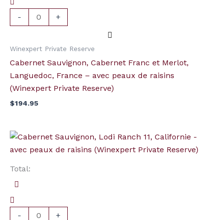
et
Merlot,
-
+
Languedoc,
France
Winexpert Private Reserve
-
Cabernet Sauvignon, Cabernet Franc et Merlot,
avec
Languedoc, France – avec peaux de raisins
peaux
(Winexpert Private Reserve)
de
$
194.95
raisins
(Winexpert
Private
quantité
Reserve)
de
Cabernet
Total:
Sauvignon,
Lodi
Ranch
11,
-
+