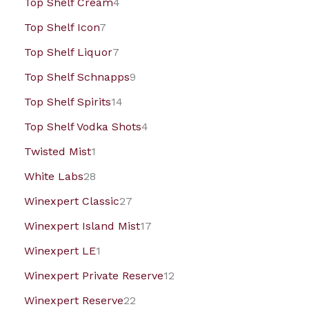
Top Shelf Cream
4
Top Shelf Icon
7
Top Shelf Liquor
7
Top Shelf Schnapps
9
Top Shelf Spirits
14
Top Shelf Vodka Shots
4
Twisted Mist
1
White Labs
28
Winexpert Classic
27
Winexpert Island Mist
17
Winexpert LE
1
Winexpert Private Reserve
12
Winexpert Reserve
22