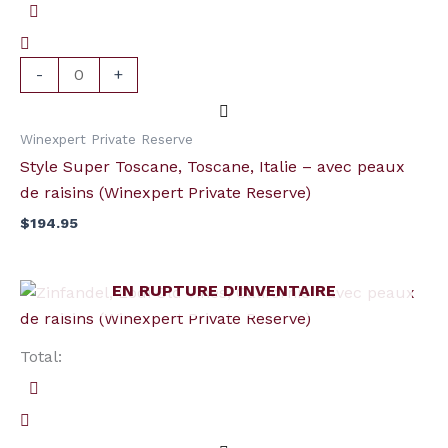
Toscane,
Toscane,
Italie
-
+
-
avec
Winexpert Private Reserve
peaux
Style Super Toscane, Toscane, Italie – avec peaux
de
de raisins (Winexpert Private Reserve)
raisins
$
194.95
(Winexpert
Private
Reserve)
EN RUPTURE D'INVENTAIRE
Total: