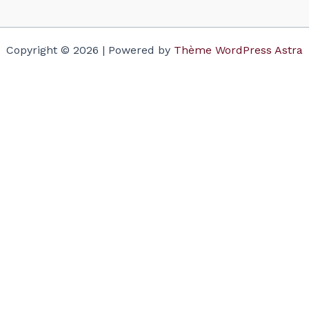
Copyright © 2026 | Powered by
Thème WordPress Astra
Votre panier
(items: 0)
Produit
Détails
Total
Sous-total
$0.00
Taxes and discounts calculated at checkout.
Voir mon panier
Accéder à la validation de commande