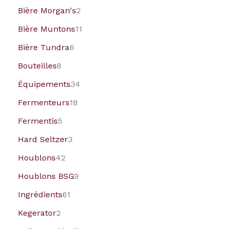
Bière Morgan's
2
Bière Muntons
11
Bière Tundra
6
Bouteilles
8
Équipements
34
Fermenteurs
18
Fermentis
5
Hard Seltzer
3
Houblons
42
Houblons BSG
9
Ingrédients
61
Kegerator
2