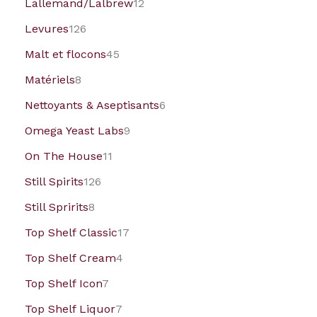
Lallemand/Lalbrew
12
Levures
126
Malt et flocons
45
Matériels
8
Nettoyants & Aseptisants
6
Omega Yeast Labs
9
On The House
11
Still Spirits
126
Still Spririts
8
Top Shelf Classic
17
Top Shelf Cream
4
Top Shelf Icon
7
Top Shelf Liquor
7