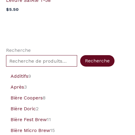
Levure SafAle T-58
$
5.50
Recherche
Recherche
Additifs
9
Après
3
Bière Coopers
8
Bière Doric
2
Bière Fest Brew
11
Bière Micro Brew
15