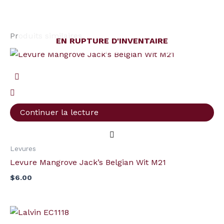
Produits similaires
EN RUPTURE D'INVENTAIRE
Continuer la lecture
Levures
Levure Mangrove Jack’s Belgian Wit M21
$
6.00
quantité