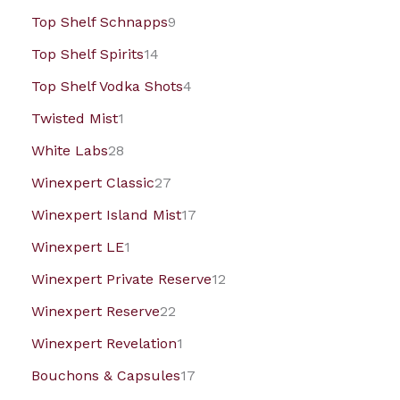
Top Shelf Schnapps
9
Top Shelf Spirits
14
Top Shelf Vodka Shots
4
Twisted Mist
1
White Labs
28
Winexpert Classic
27
Winexpert Island Mist
17
Winexpert LE
1
Winexpert Private Reserve
12
Winexpert Reserve
22
Winexpert Revelation
1
Bouchons & Capsules
17