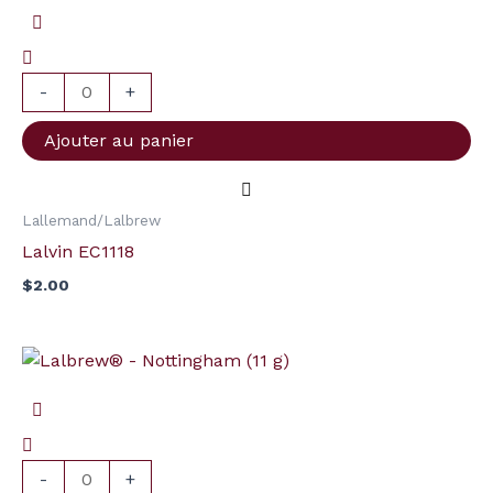
de
Lalvin
EC1118
-
+
Ajouter au panier
Lallemand/Lalbrew
Lalvin EC1118
$
2.00
quantité
de
Lalbrew®
-
Nottingham
-
+