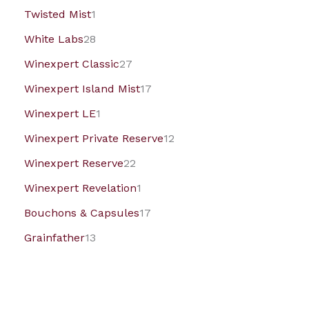
Twisted Mist
1
White Labs
28
Winexpert Classic
27
Winexpert Island Mist
17
Winexpert LE
1
Winexpert Private Reserve
12
Winexpert Reserve
22
Winexpert Revelation
1
Bouchons & Capsules
17
Grainfather
13