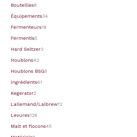
Bouteilles
8
Équipements
34
Fermenteurs
18
Fermentis
5
Hard Seltzer
3
Houblons
42
Houblons BSG
9
Ingrédients
61
Kegerator
2
Lallemand/Lalbrew
12
Levures
126
Malt et flocons
45