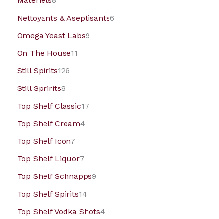
Matériels
8
Nettoyants & Aseptisants
6
Omega Yeast Labs
9
On The House
11
Still Spirits
126
Still Spririts
8
Top Shelf Classic
17
Top Shelf Cream
4
Top Shelf Icon
7
Top Shelf Liquor
7
Top Shelf Schnapps
9
Top Shelf Spirits
14
Top Shelf Vodka Shots
4