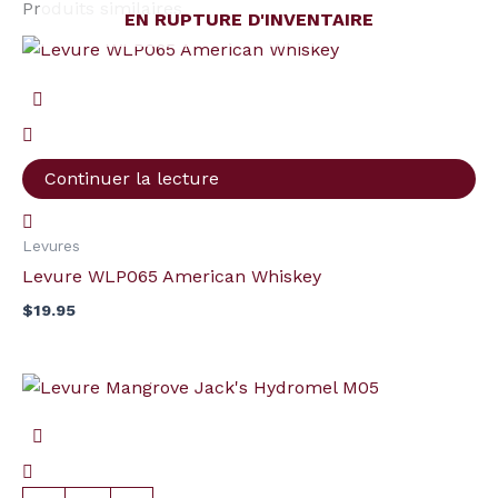
Produits similaires
EN RUPTURE D'INVENTAIRE
Continuer la lecture
Levures
Levure WLP065 American Whiskey
$
19.95
quantité
de
Levure
Mangrove