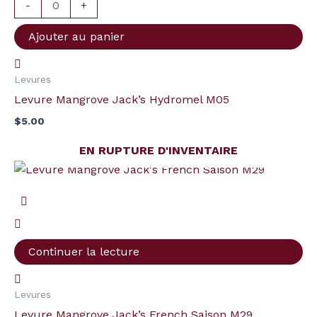
Jack's
-
+
Hydromel
Ajouter au panier
M05
Levures
Levure Mangrove Jack’s Hydromel M05
$
5.00
EN RUPTURE D'INVENTAIRE
Continuer la lecture
Levures
Levure Mangrove Jack’s French Saison M29