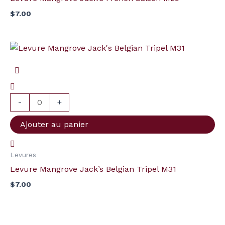
$
7.00
quantité
de
Levure
Mangrove
Jack's
-
+
Belgian
Ajouter au panier
Tripel
M31
Levures
Levure Mangrove Jack’s Belgian Tripel M31
$
7.00