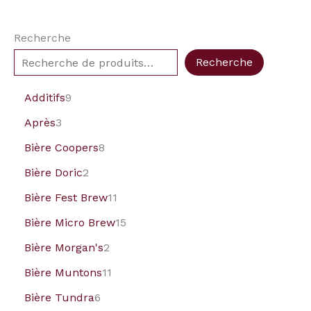
Recherche
Recherche
Additifs
9
Après
3
Bière Coopers
8
Bière Doric
2
Bière Fest Brew
11
Bière Micro Brew
15
Bière Morgan's
2
Bière Muntons
11
Bière Tundra
6