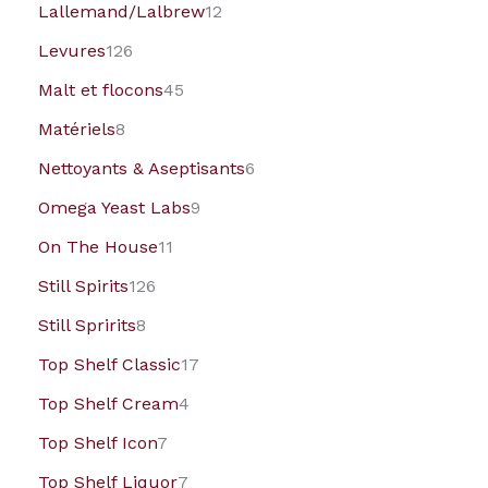
Lallemand/Lalbrew
12
Levures
126
Malt et flocons
45
Matériels
8
Nettoyants & Aseptisants
6
Omega Yeast Labs
9
On The House
11
Still Spirits
126
Still Spririts
8
Top Shelf Classic
17
Top Shelf Cream
4
Top Shelf Icon
7
Top Shelf Liquor
7