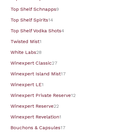
Top Shelf Schnapps
9
Top Shelf Spirits
14
Top Shelf Vodka Shots
4
Twisted Mist
1
White Labs
28
Winexpert Classic
27
Winexpert Island Mist
17
Winexpert LE
1
Winexpert Private Reserve
12
Winexpert Reserve
22
Winexpert Revelation
1
Bouchons & Capsules
17