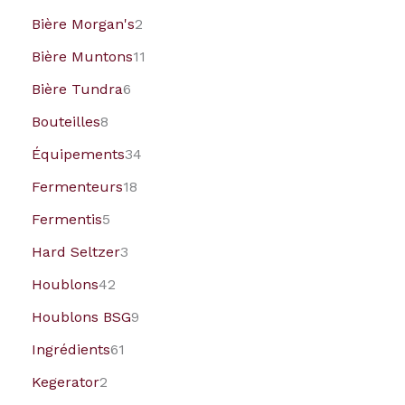
Bière Morgan's
2
Bière Muntons
11
Bière Tundra
6
Bouteilles
8
Équipements
34
Fermenteurs
18
Fermentis
5
Hard Seltzer
3
Houblons
42
Houblons BSG
9
Ingrédients
61
Kegerator
2