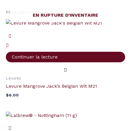
Produits similaires
EN RUPTURE D'INVENTAIRE
Continuer la lecture
Levures
Levure Mangrove Jack’s Belgian Wit M21
$
6.00
quantité
de
Lalbrew®