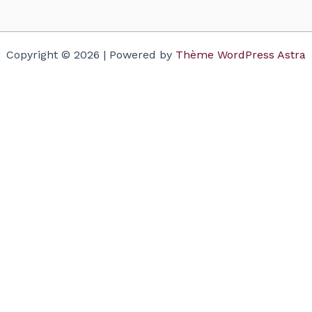
Copyright © 2026 | Powered by
Thème WordPress Astra
Votre panier
(items: 0)
Produit
Détails
Total
Sous-total
$0.00
Taxes and discounts calculated at checkout.
Voir mon panier