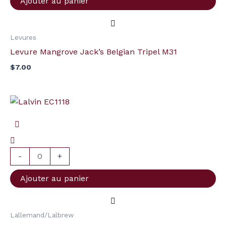
Ajouter au panier
Tripel
M31
Levures
Levure Mangrove Jack’s Belgian Tripel M31
$
7.00
quantité
de
Lalvin
EC1118
-
+
Ajouter au panier
Lallemand/Lalbrew