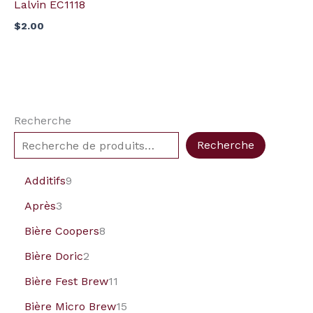
Lalvin EC1118
$
2.00
Recherche
Recherche
Additifs
9
Après
3
Bière Coopers
8
Bière Doric
2
Bière Fest Brew
11
Bière Micro Brew
15