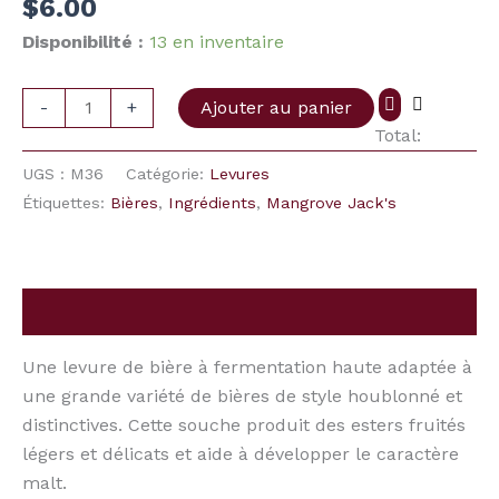
$
6.00
Bell
Ale
Disponibilité :
13 en inventaire
M36
-
+
Ajouter au panier
Total:
UGS :
M36
Catégorie:
Levures
Étiquettes:
Bières
,
Ingrédients
,
Mangrove Jack's
Description
Une levure de bière à fermentation haute adaptée à
une grande variété de bières de style houblonné et
distinctives. Cette souche produit des esters fruités
légers et délicats et aide à développer le caractère
malt.