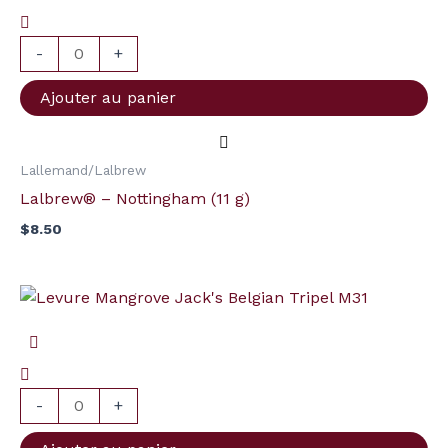
-
Nottingham
-
+
(11
Ajouter au panier
g)
Lallemand/Lalbrew
Lalbrew® – Nottingham (11 g)
$
8.50
quantité
de
Levure
Mangrove
Jack's
-
+
Belgian