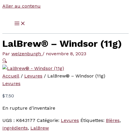
Aller au contenu
LalBrew® – Windsor (11g)
Par
weizenburgh
/
novembre 8, 2023
🔍
Accueil
/
Levures
/ LalBrew® – Windsor (11g)
Levures
$
7.50
En rupture d'inventaire
UGS :
K643177
Catégorie:
Levures
Étiquettes:
Bières
,
Ingrédients
,
LalBrew