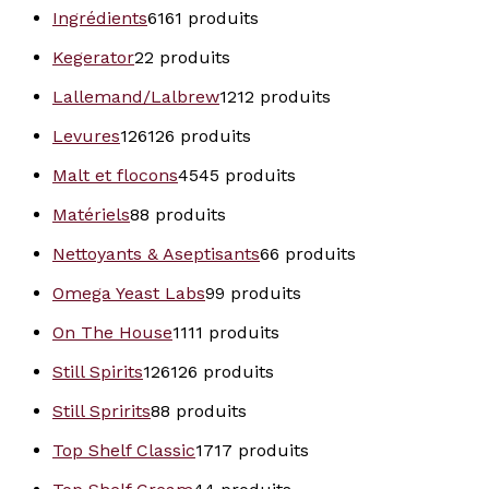
Ingrédients
61
61 produits
Kegerator
2
2 produits
Lallemand/Lalbrew
12
12 produits
Levures
126
126 produits
Malt et flocons
45
45 produits
Matériels
8
8 produits
Nettoyants & Aseptisants
6
6 produits
Omega Yeast Labs
9
9 produits
On The House
11
11 produits
Still Spirits
126
126 produits
Still Spririts
8
8 produits
Top Shelf Classic
17
17 produits