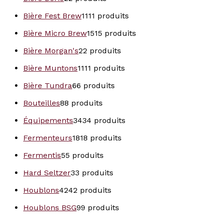
Bière Fest Brew
11
11 produits
Bière Micro Brew
15
15 produits
Bière Morgan's
2
2 produits
Bière Muntons
11
11 produits
Bière Tundra
6
6 produits
Bouteilles
8
8 produits
Équipements
34
34 produits
Fermenteurs
18
18 produits
Fermentis
5
5 produits
Hard Seltzer
3
3 produits
Houblons
42
42 produits
Houblons BSG
9
9 produits