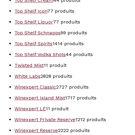
Top Shelf Cream
4
4 produits
Top Shelf Icon
7
7 produits
Top Shelf Liquor
7
7 produits
Top Shelf Schnapps
9
9 produits
Top Shelf Spirits
14
14 produits
Top Shelf Vodka Shots
4
4 produits
Twisted Mist
1
1 produit
White Labs
28
28 produits
Winexpert Classic
27
27 produits
Winexpert Island Mist
17
17 produits
Winexpert LE
1
1 produit
Winexpert Private Reserve
12
12 produits
Winexpert Reserve
22
22 produits