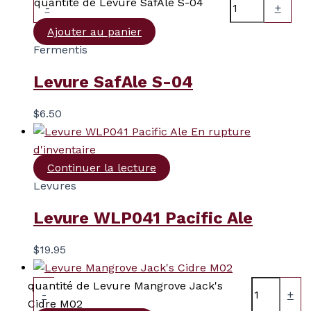
quantité de Levure SafAle S-04
-
+
Ajouter au panier
Fermentis
Levure SafAle S-04
$
6.50
En rupture
d'inventaire
Continuer la lecture
Levures
Levure WLP041 Pacific Ale
$
19.95
quantité de Levure Mangrove Jack's
-
+
Cidre M02