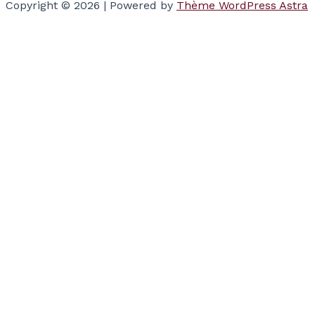
Copyright © 2026 | Powered by
Thème WordPress Astra
Votre panier
(items: 0)
Produits dans
le panier
Produit
Détails
Total
Sous-total
$0.00
Taxes and discounts calculated at checkout.