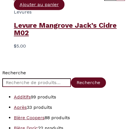
Ajouter au panier
Levures
Levure Mangrove Jack’s Cidre
M02
$
5.00
Recherche
Recherche
Additifs
9
9 produits
Après
3
3 produits
Bière Coopers
8
8 produits
Bière Doric
2
2 produits