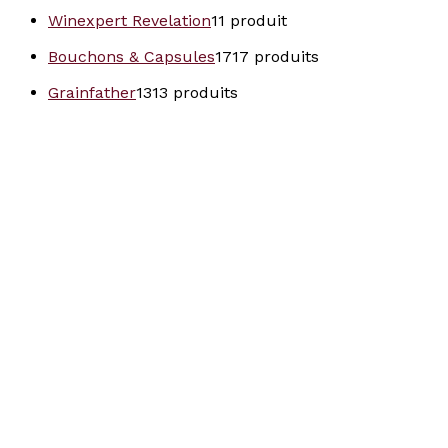
Winexpert Revelation
1
1 produit
Bouchons & Capsules
17
17 produits
Grainfather
13
13 produits