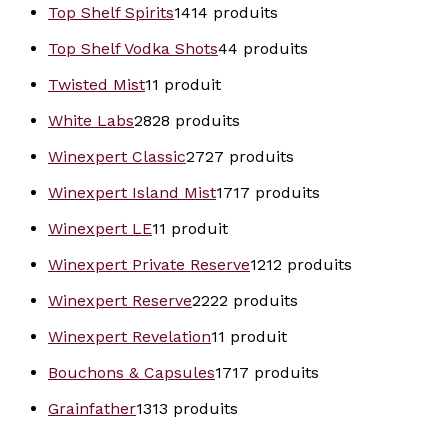
Top Shelf Spirits
14
14 produits
Top Shelf Vodka Shots
4
4 produits
Twisted Mist
1
1 produit
White Labs
28
28 produits
Winexpert Classic
27
27 produits
Winexpert Island Mist
17
17 produits
Winexpert LE
1
1 produit
Winexpert Private Reserve
12
12 produits
Winexpert Reserve
22
22 produits
Winexpert Revelation
1
1 produit
Bouchons & Capsules
17
17 produits
Grainfather
13
13 produits