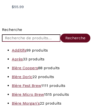
$
55.99
Recherche
Recherche
Additifs
9
9 produits
Après
3
3 produits
Bière Coopers
8
8 produits
Bière Doric
2
2 produits
Bière Fest Brew
11
11 produits
Bière Micro Brew
15
15 produits
Bière Morgan's
2
2 produits