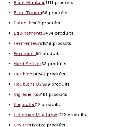
Bière Muntons
11
11 produits
Bière Tundra
6
6 produits
Bouteilles
8
8 produits
Équipements
34
34 produits
Fermenteurs
18
18 produits
Fermentis
5
5 produits
Hard Seltzer
3
3 produits
Houblons
42
42 produits
Houblons BSG
9
9 produits
Ingrédients
61
61 produits
Kegerator
2
2 produits
Lallemand/Lalbrew
12
12 produits
Levures
126
126 produits