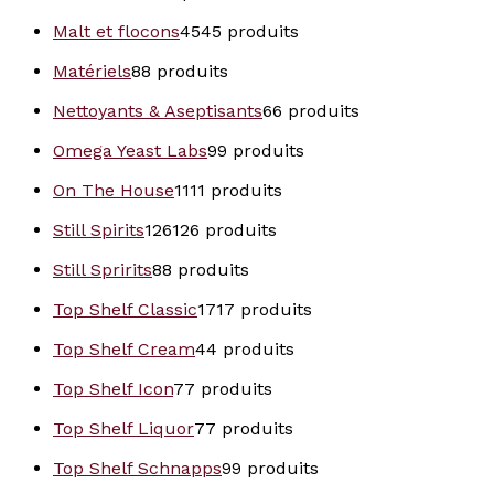
Malt et flocons
45
45 produits
Matériels
8
8 produits
Nettoyants & Aseptisants
6
6 produits
Omega Yeast Labs
9
9 produits
On The House
11
11 produits
Still Spirits
126
126 produits
Still Spririts
8
8 produits
Top Shelf Classic
17
17 produits
Top Shelf Cream
4
4 produits
Top Shelf Icon
7
7 produits
Top Shelf Liquor
7
7 produits
Top Shelf Schnapps
9
9 produits