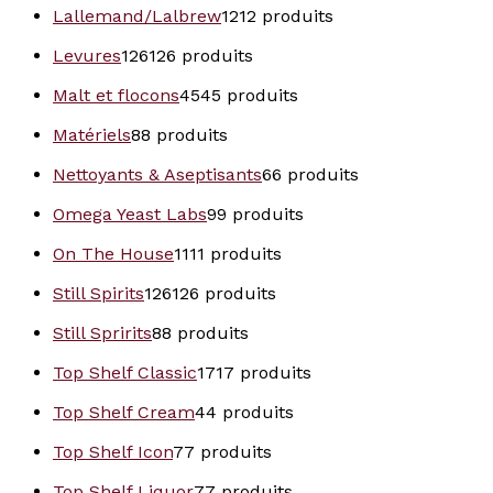
Lallemand/Lalbrew
12
12 produits
Levures
126
126 produits
Malt et flocons
45
45 produits
Matériels
8
8 produits
Nettoyants & Aseptisants
6
6 produits
Omega Yeast Labs
9
9 produits
On The House
11
11 produits
Still Spirits
126
126 produits
Still Spririts
8
8 produits
Top Shelf Classic
17
17 produits
Top Shelf Cream
4
4 produits
Top Shelf Icon
7
7 produits
Top Shelf Liquor
7
7 produits