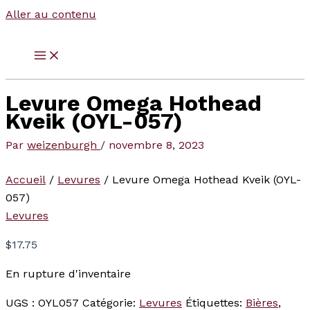
Aller au contenu
Levure Omega Hothead
Kveik (OYL-057)
Par
weizenburgh
/
novembre 8, 2023
Accueil
/
Levures
/ Levure Omega Hothead Kveik (OYL-
057)
Levures
$
17.75
En rupture d'inventaire
UGS :
OYL057
Catégorie:
Levures
Étiquettes:
Bières
,