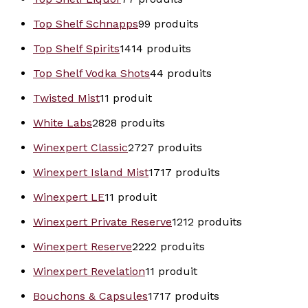
Top Shelf Schnapps
9
9 produits
Top Shelf Spirits
14
14 produits
Top Shelf Vodka Shots
4
4 produits
Twisted Mist
1
1 produit
White Labs
28
28 produits
Winexpert Classic
27
27 produits
Winexpert Island Mist
17
17 produits
Winexpert LE
1
1 produit
Winexpert Private Reserve
12
12 produits
Winexpert Reserve
22
22 produits
Winexpert Revelation
1
1 produit
Bouchons & Capsules
17
17 produits