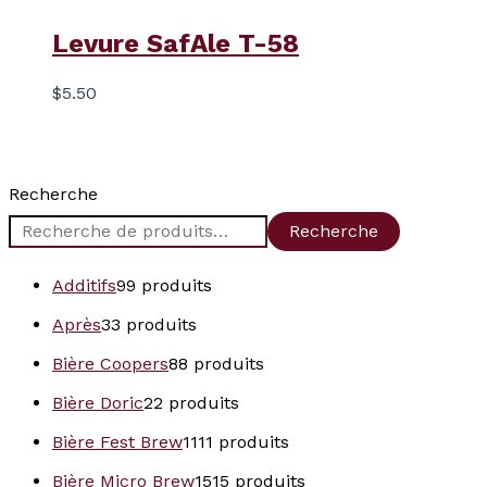
Levure SafAle T-58
$
5.50
Recherche
Recherche
Additifs
9
9 produits
Après
3
3 produits
Bière Coopers
8
8 produits
Bière Doric
2
2 produits
Bière Fest Brew
11
11 produits
Bière Micro Brew
15
15 produits