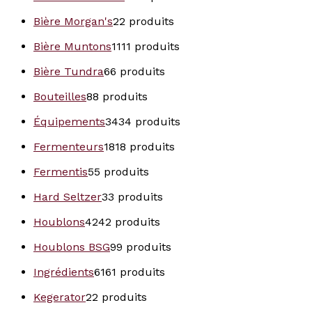
Bière Morgan's
2
2 produits
Bière Muntons
11
11 produits
Bière Tundra
6
6 produits
Bouteilles
8
8 produits
Équipements
34
34 produits
Fermenteurs
18
18 produits
Fermentis
5
5 produits
Hard Seltzer
3
3 produits
Houblons
42
42 produits
Houblons BSG
9
9 produits
Ingrédients
61
61 produits
Kegerator
2
2 produits