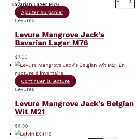
-
+
Bavarian Lager M76
Ajouter au panier
Levures
Levure Mangrove Jack’s
Bavarian Lager M76
$
7.00
En
rupture d'inventaire
Continuer la lecture
Levures
Levure Mangrove Jack’s Belgian
Wit M21
$
6.00