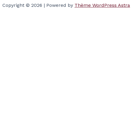
Copyright © 2026 | Powered by
Thème WordPress Astra
Votre panier
(items: 0)
Produits dans
le panier
Produit
Détails
Total
Sous-total
$0.00
Taxes and discounts calculated at checkout.