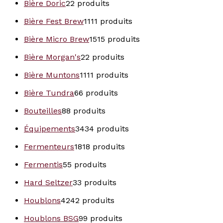
Bière Doric
2
2 produits
Bière Fest Brew
11
11 produits
Bière Micro Brew
15
15 produits
Bière Morgan's
2
2 produits
Bière Muntons
11
11 produits
Bière Tundra
6
6 produits
Bouteilles
8
8 produits
Équipements
34
34 produits
Fermenteurs
18
18 produits
Fermentis
5
5 produits
Hard Seltzer
3
3 produits
Houblons
42
42 produits
Houblons BSG
9
9 produits