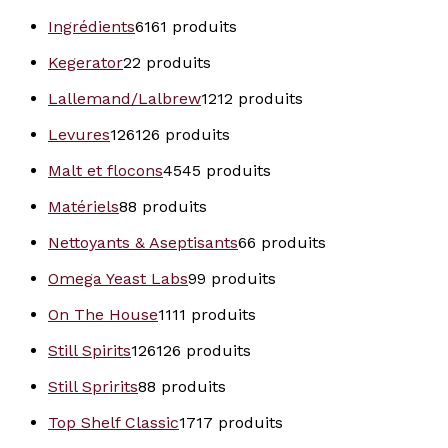
Ingrédients
61
61 produits
Kegerator
2
2 produits
Lallemand/Lalbrew
12
12 produits
Levures
126
126 produits
Malt et flocons
45
45 produits
Matériels
8
8 produits
Nettoyants & Aseptisants
6
6 produits
Omega Yeast Labs
9
9 produits
On The House
11
11 produits
Still Spirits
126
126 produits
Still Spririts
8
8 produits
Top Shelf Classic
17
17 produits