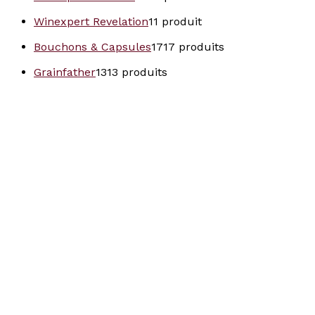
Winexpert Revelation
1
1 produit
Bouchons & Capsules
17
17 produits
Grainfather
13
13 produits