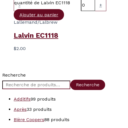
quantité de Lalvin EC1118
-
+
Ajouter au panier
Lallemand/Lalbrew
Lalvin EC1118
$
2.00
Recherche
Recherche
Additifs
9
9 produits
Après
3
3 produits
Bière Coopers
8
8 produits