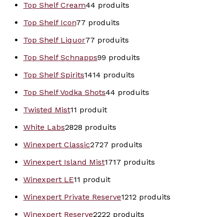
Top Shelf Cream
4
4 produits
Top Shelf Icon
7
7 produits
Top Shelf Liquor
7
7 produits
Top Shelf Schnapps
9
9 produits
Top Shelf Spirits
14
14 produits
Top Shelf Vodka Shots
4
4 produits
Twisted Mist
1
1 produit
White Labs
28
28 produits
Winexpert Classic
27
27 produits
Winexpert Island Mist
17
17 produits
Winexpert LE
1
1 produit
Winexpert Private Reserve
12
12 produits
Winexpert Reserve
22
22 produits