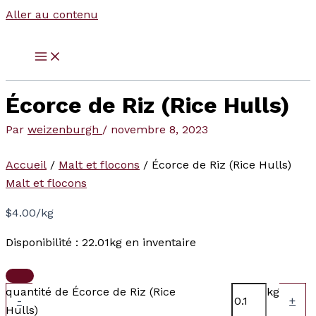
Aller au contenu
Écorce de Riz (Rice Hulls)
Par
weizenburgh
/
novembre 8, 2023
Accueil
/
Malt et flocons
/ Écorce de Riz (Rice Hulls)
Malt et flocons
$
4.00
/kg
Disponibilité :
22.01kg en inventaire
quantité de Écorce de Riz (Rice
kg
-
+
Hulls)