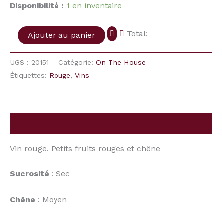
House)
Disponibilité :
1 en inventaire
Total:
Ajouter au panier
UGS :
20151
Catégorie:
On The House
Étiquettes:
Rouge
,
Vins
Description
Vin rouge. Petits fruits rouges et chêne
Sucrosité
: Sec
Chêne
: Moyen