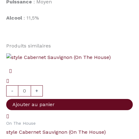
Puissance
: Moyen
Alcool
: 11,5%
Produits similaires
quantité
de
style
Cabernet
Sauvignon
-
+
(On
Ajouter au panier
The
House)
On The House
style Cabernet Sauvignon (On The House)