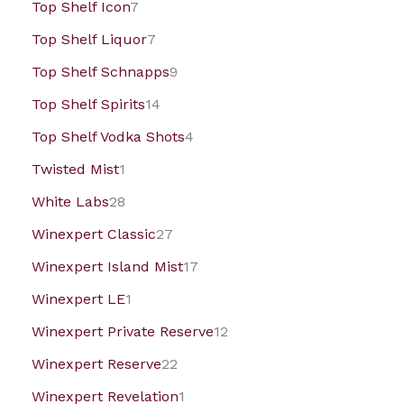
Top Shelf Icon
7
Top Shelf Liquor
7
Top Shelf Schnapps
9
Top Shelf Spirits
14
Top Shelf Vodka Shots
4
Twisted Mist
1
White Labs
28
Winexpert Classic
27
Winexpert Island Mist
17
Winexpert LE
1
Winexpert Private Reserve
12
Winexpert Reserve
22
Winexpert Revelation
1