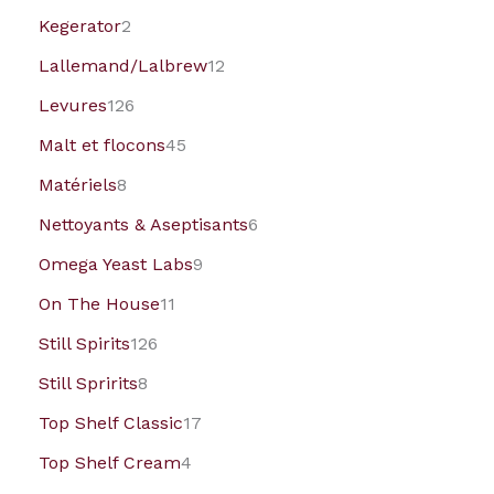
Kegerator
2
Lallemand/Lalbrew
12
Levures
126
Malt et flocons
45
Matériels
8
Nettoyants & Aseptisants
6
Omega Yeast Labs
9
On The House
11
Still Spirits
126
Still Spririts
8
Top Shelf Classic
17
Top Shelf Cream
4