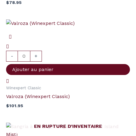
$
78.95
quantité
de
Valroza
(Winexpert
Classic)
-
+
Ajouter au panier
Winexpert Classic
Valroza (Winexpert Classic)
$
101.95
EN RUPTURE D'INVENTAIRE