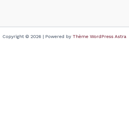
Copyright © 2026 | Powered by
Thème WordPress Astra
Votre panier
(items: 0)
Produit
Détails
Total
Sous-total
$0.00
Taxes and discounts calculated at checkout.