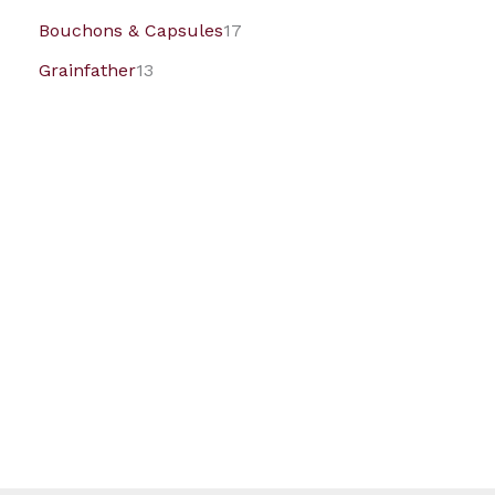
Bouchons & Capsules
17
Grainfather
13