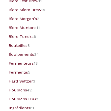
Bière Fest Brew
11
Bière Micro Brew
15
Bière Morgan's
2
Bière Muntons
11
Bière Tundra
6
Bouteilles
8
Équipements
34
Fermenteurs
18
Fermentis
5
Hard Seltzer
3
Houblons
42
Houblons BSG
9
Ingrédients
61