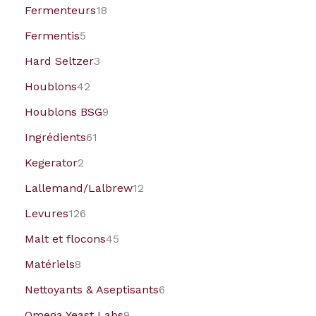
Fermenteurs
18
Fermentis
5
Hard Seltzer
3
Houblons
42
Houblons BSG
9
Ingrédients
61
Kegerator
2
Lallemand/Lalbrew
12
Levures
126
Malt et flocons
45
Matériels
8
Nettoyants & Aseptisants
6
Omega Yeast Labs
9