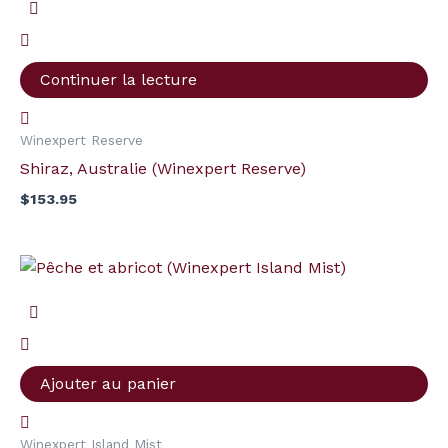
Continuer la lecture
Winexpert Reserve
Shiraz, Australie (Winexpert Reserve)
$
153.95
quantité
de
Pêche
et
abricot
Ajouter au panier
(Winexpert
Island
Winexpert Island Mist