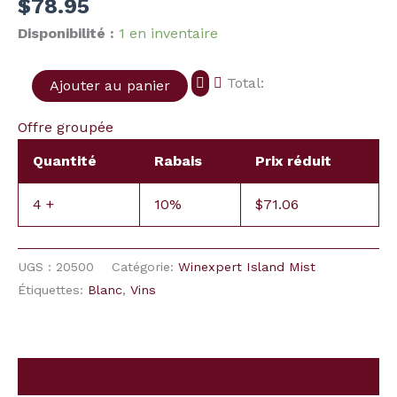
$
78.95
Island
Mist)
Disponibilité :
1 en inventaire
Total:
Ajouter au panier
Offre groupée
Quantité
Rabais
Prix réduit
4 +
10%
$
71.06
UGS :
20500
Catégorie:
Winexpert Island Mist
Étiquettes:
Blanc
,
Vins
Description