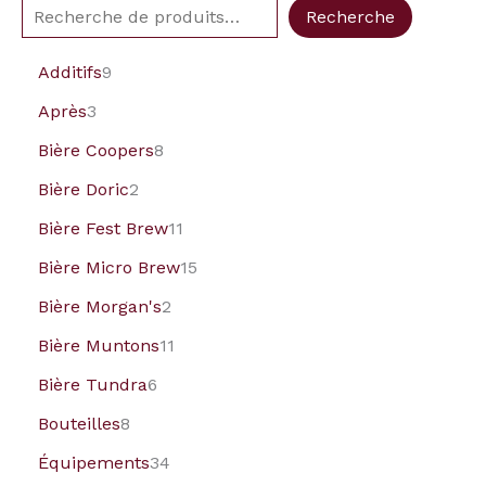
Recherche
Additifs
9
Après
3
Bière Coopers
8
Bière Doric
2
Bière Fest Brew
11
Bière Micro Brew
15
Bière Morgan's
2
Bière Muntons
11
Bière Tundra
6
Bouteilles
8
Équipements
34