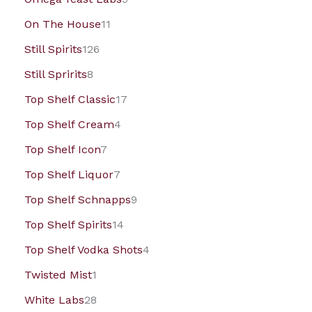
On The House
11
Still Spirits
126
Still Spririts
8
Top Shelf Classic
17
Top Shelf Cream
4
Top Shelf Icon
7
Top Shelf Liquor
7
Top Shelf Schnapps
9
Top Shelf Spirits
14
Top Shelf Vodka Shots
4
Twisted Mist
1
White Labs
28