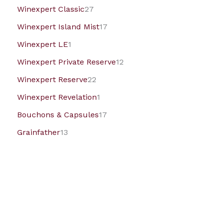
Winexpert Classic
27
Winexpert Island Mist
17
Winexpert LE
1
Winexpert Private Reserve
12
Winexpert Reserve
22
Winexpert Revelation
1
Bouchons & Capsules
17
Grainfather
13