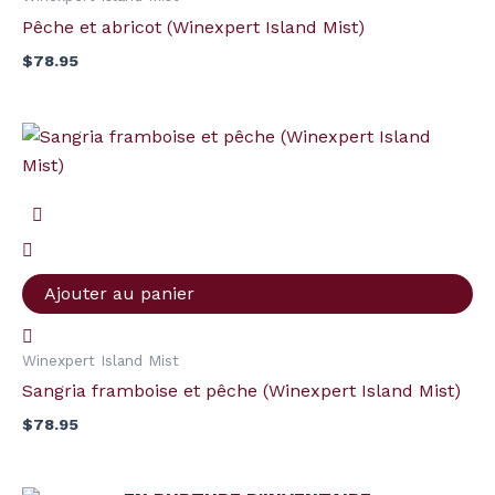
Mist)
Pêche et abricot (Winexpert Island Mist)
$
78.95
quantité
de
Sangria
framboise
et
pêche
Ajouter au panier
(Winexpert
Island
Winexpert Island Mist
Mist)
Sangria framboise et pêche (Winexpert Island Mist)
$
78.95