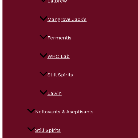
LalBrew
Mangrove Jack’s
Fermentis
WHC Lab
Still Spirits
Lalvin
Nettoyants & Aseptisants
Still Spirits