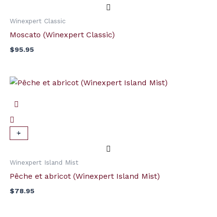
Winexpert Classic
Moscato (Winexpert Classic)
$
95.95
quantité
de
Pêche
et
abricot
+
-
(Winexpert
Island
Winexpert Island Mist
Mist)
Pêche et abricot (Winexpert Island Mist)
$
78.95