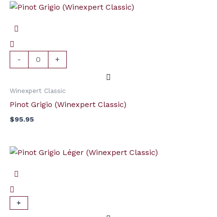
quantité
de
Pinot
Grigio
(Winexpert
-
+
Classic)
Winexpert Classic
Pinot Grigio (Winexpert Classic)
$
95.95
quantité
de
Pinot
Grigio
Léger
+
-
(Winexpert