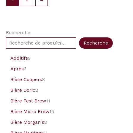
Recherche
Recherche
Additifs
9
Après
3
Bière Coopers
8
Bière Doric
2
Bière Fest Brew
11
Bière Micro Brew
15
Bière Morgan's
2
Bière Muntons
11