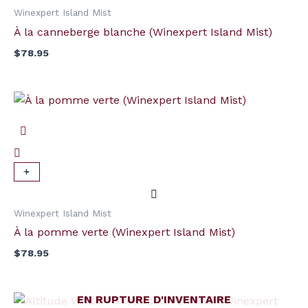
Winexpert Island Mist
À la canneberge blanche (Winexpert Island Mist)
$
78.95
quantité
de
À
la
pomme
+
-
verte
(Winexpert
Winexpert Island Mist
Island
À la pomme verte (Winexpert Island Mist)
Mist)
$
78.95
EN RUPTURE D'INVENTAIRE