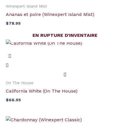
Island
Winexpert Island Mist
Mist)
Ananas et poire (Winexpert Island Mist)
$
78.95
EN RUPTURE D'INVENTAIRE
On The House
California White (On The House)
$
66.95
quantité
de