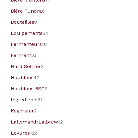
Bière Tundra
6
Bouteilles
8
Équipements
34
Fermenteurs
18
Fermentis
5
Hard Seltzer
3
Houblons
42
Houblons BSG
9
Ingrédients
61
Kegerator
2
Lallemand/Lalbrew
12
Levures
126