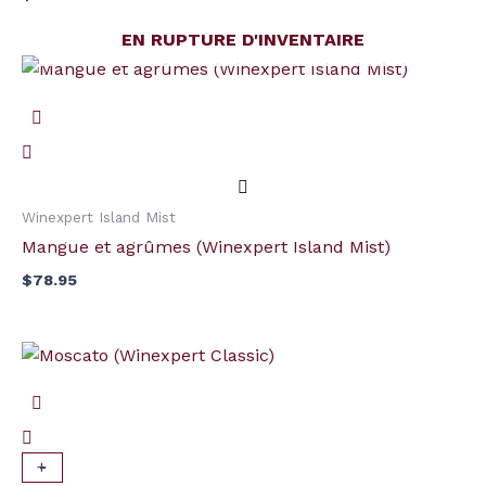
EN RUPTURE D'INVENTAIRE
Winexpert Island Mist
Mangue et agrûmes (Winexpert Island Mist)
$
78.95
quantité
de
Moscato
(Winexpert
Classic)
+
-