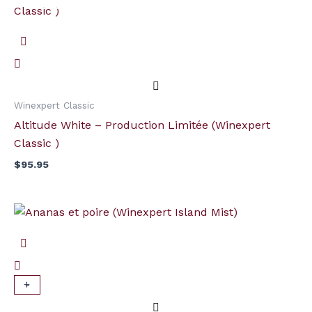
Winexpert Classic
Altitude White – Production Limitée (Winexpert
Classic )
$
95.95
quantité
de
Ananas
et
poire
+
-
(Winexpert