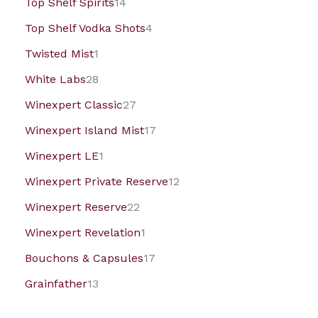
Top Shelf Spirits
14
Top Shelf Vodka Shots
4
Twisted Mist
1
White Labs
28
Winexpert Classic
27
Winexpert Island Mist
17
Winexpert LE
1
Winexpert Private Reserve
12
Winexpert Reserve
22
Winexpert Revelation
1
Bouchons & Capsules
17
Grainfather
13