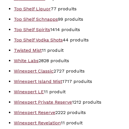
Top Shelf Liquor
7
7 produits
Top Shelf Schnapps
9
9 produits
Top Shelf Spirits
14
14 produits
Top Shelf Vodka Shots
4
4 produits
Twisted Mist
1
1 produit
White Labs
28
28 produits
Winexpert Classic
27
27 produits
Winexpert Island Mist
17
17 produits
Winexpert LE
1
1 produit
Winexpert Private Reserve
12
12 produits
Winexpert Reserve
22
22 produits
Winexpert Revelation
1
1 produit