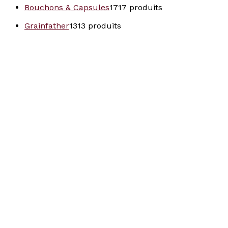
Bouchons & Capsules
17
17 produits
Grainfather
13
13 produits