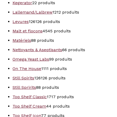
Kegerator
2
2 produits
Lallemand/Lalbrew
12
12 produits
Levures
126
126 produits
Malt et flocons
45
45 produits
Matériels
8
8 produits
Nettoyants & Aseptisants
6
6 produits
Omega Yeast Labs
9
9 produits
On The House
11
11 produits
Still Spirits
126
126 produits
Still Spririts
8
8 produits
Top Shelf Classic
17
17 produits
Top Shelf Cream
4
4 produits
Top Shelf Icon
7
7 produits