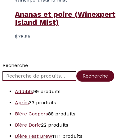
Ananas et poire (Winexpert
Island Mist)
$
78.95
Recherche
Recherche
Additifs
9
9 produits
Après
3
3 produits
Bière Coopers
8
8 produits
Bière Doric
2
2 produits
Bière Fest Brew
11
11 produits