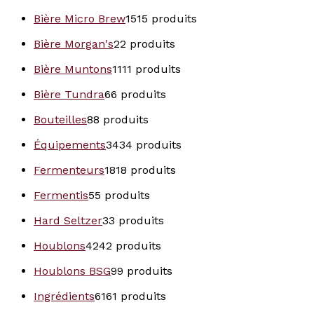
Bière Micro Brew
15
15 produits
Bière Morgan's
2
2 produits
Bière Muntons
11
11 produits
Bière Tundra
6
6 produits
Bouteilles
8
8 produits
Équipements
34
34 produits
Fermenteurs
18
18 produits
Fermentis
5
5 produits
Hard Seltzer
3
3 produits
Houblons
42
42 produits
Houblons BSG
9
9 produits
Ingrédients
61
61 produits