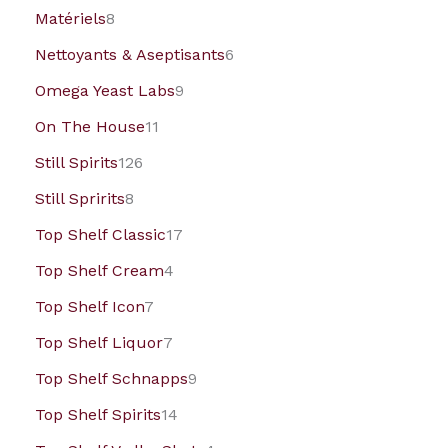
Matériels
8
Nettoyants & Aseptisants
6
Omega Yeast Labs
9
On The House
11
Still Spirits
126
Still Spririts
8
Top Shelf Classic
17
Top Shelf Cream
4
Top Shelf Icon
7
Top Shelf Liquor
7
Top Shelf Schnapps
9
Top Shelf Spirits
14