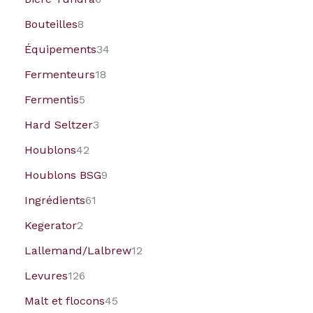
Bouteilles
8
Équipements
34
Fermenteurs
18
Fermentis
5
Hard Seltzer
3
Houblons
42
Houblons BSG
9
Ingrédients
61
Kegerator
2
Lallemand/Lalbrew
12
Levures
126
Malt et flocons
45