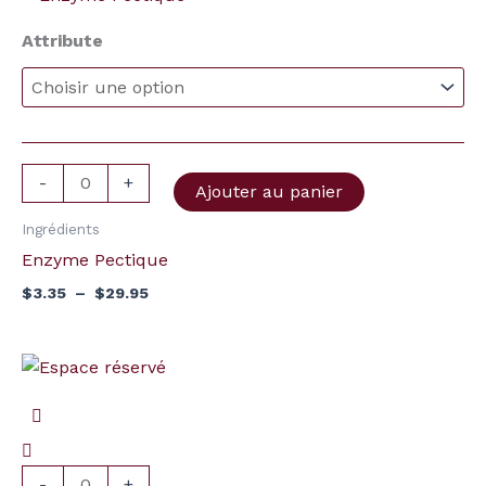
de
de
prix :
Attribute
Enzyme
$3.35
à
Pectique
$29.95
-
+
Ajouter au panier
Ingrédients
Enzyme Pectique
$
3.35
–
$
29.95
quantité
de
Comprimé
Campden
-
+