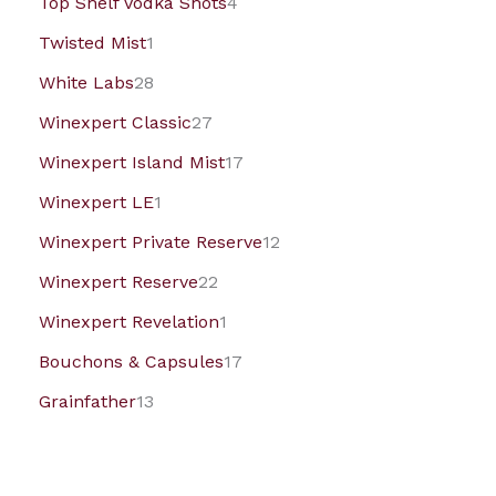
Top Shelf Vodka Shots
4
Twisted Mist
1
White Labs
28
Winexpert Classic
27
Winexpert Island Mist
17
Winexpert LE
1
Winexpert Private Reserve
12
Winexpert Reserve
22
Winexpert Revelation
1
Bouchons & Capsules
17
Grainfather
13