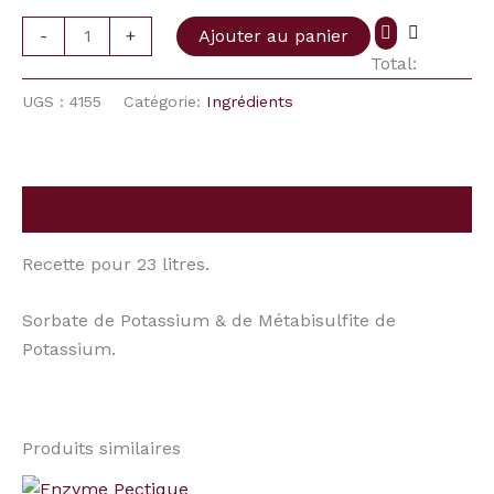
-
+
Ajouter au panier
Total:
UGS :
4155
Catégorie:
Ingrédients
Description
Recette pour 23 litres.
Sorbate de Potassium & de Métabisulfite de
Potassium.
Produits similaires
Plage
quantité