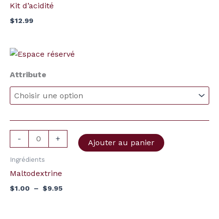
Kit d’acidité
$
12.99
Plage
quantité
de
de
prix :
Attribute
Maltodextrine
$1.00
à
$9.95
-
+
Ajouter au panier
Ingrédients
Maltodextrine
$
1.00
–
$
9.95