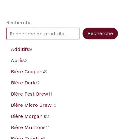
Recherche
Recherche
Additifs
9
Après
3
Bière Coopers
8
Bière Doric
2
Bière Fest Brew
11
Bière Micro Brew
15
Bière Morgan's
2
Bière Muntons
11
Bière Tundra
6