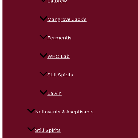
LalBrew
Mangrove Jack’s
Fermentis
WHC Lab
Still Spirits
Lalvin
Nettoyants & Aseptisants
Still Spirits