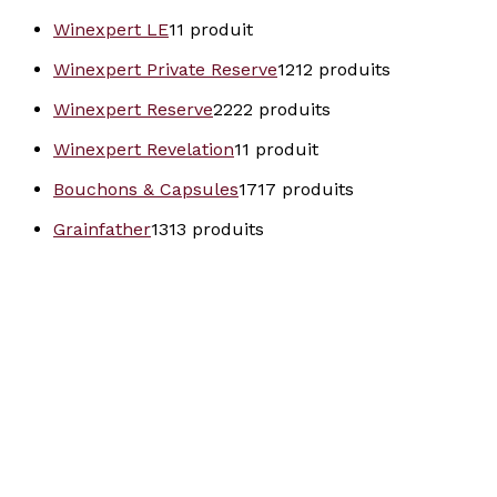
Winexpert LE
1
1 produit
Winexpert Private Reserve
12
12 produits
Winexpert Reserve
22
22 produits
Winexpert Revelation
1
1 produit
Bouchons & Capsules
17
17 produits
Grainfather
13
13 produits