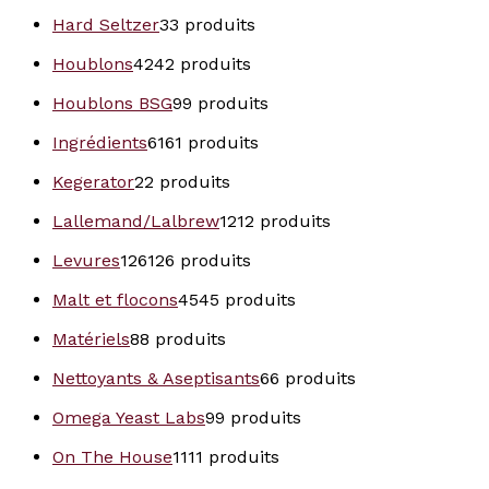
Hard Seltzer
3
3 produits
Houblons
42
42 produits
Houblons BSG
9
9 produits
Ingrédients
61
61 produits
Kegerator
2
2 produits
Lallemand/Lalbrew
12
12 produits
Levures
126
126 produits
Malt et flocons
45
45 produits
Matériels
8
8 produits
Nettoyants & Aseptisants
6
6 produits
Omega Yeast Labs
9
9 produits
On The House
11
11 produits