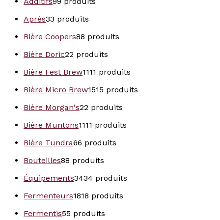
Additifs
9
9 produits
Après
3
3 produits
Bière Coopers
8
8 produits
Bière Doric
2
2 produits
Bière Fest Brew
11
11 produits
Bière Micro Brew
15
15 produits
Bière Morgan's
2
2 produits
Bière Muntons
11
11 produits
Bière Tundra
6
6 produits
Bouteilles
8
8 produits
Équipements
34
34 produits
Fermenteurs
18
18 produits
Fermentis
5
5 produits