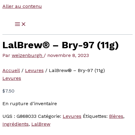
Aller au contenu
LalBrew® – Bry-97 (11g)
Par
weizenburgh
/
novembre 8, 2023
Accueil
/
Levures
/ LalBrew® – Bry-97 (11g)
Levures
$
7.50
En rupture d'inventaire
UGS :
G868033
Catégorie:
Levures
Étiquettes:
Bières
,
Ingrédients
,
LalBrew