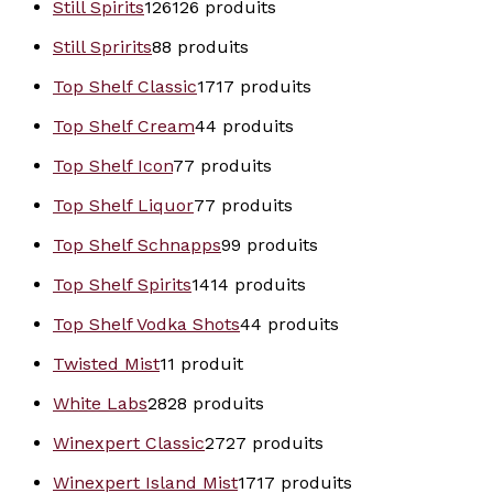
Still Spirits
126
126 produits
Still Spririts
8
8 produits
Top Shelf Classic
17
17 produits
Top Shelf Cream
4
4 produits
Top Shelf Icon
7
7 produits
Top Shelf Liquor
7
7 produits
Top Shelf Schnapps
9
9 produits
Top Shelf Spirits
14
14 produits
Top Shelf Vodka Shots
4
4 produits
Twisted Mist
1
1 produit
White Labs
28
28 produits
Winexpert Classic
27
27 produits
Winexpert Island Mist
17
17 produits