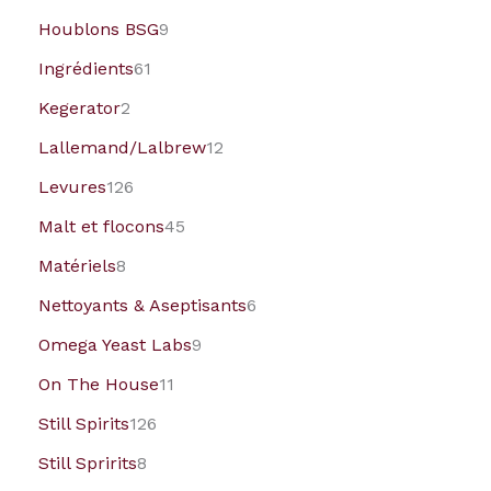
Houblons BSG
9
Ingrédients
61
Kegerator
2
Lallemand/Lalbrew
12
Levures
126
Malt et flocons
45
Matériels
8
Nettoyants & Aseptisants
6
Omega Yeast Labs
9
On The House
11
Still Spirits
126
Still Spririts
8