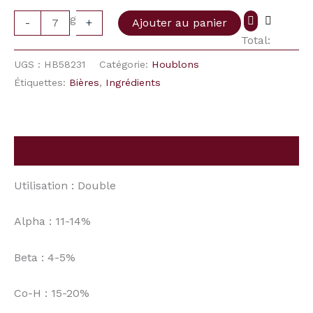
g
-
+
Ajouter au panier
Total:
UGS :
HB58231
Catégorie:
Houblons
Étiquettes:
Bières
,
Ingrédients
Description
Utilisation : Double
Alpha : 11-14%
Beta : 4-5%
Co-H : 15-20%