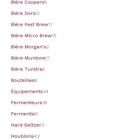
Bière Coopers
8
Bière Doric
2
Bière Fest Brew
11
Bière Micro Brew
15
Bière Morgan's
2
Bière Muntons
11
Bière Tundra
6
Bouteilles
8
Équipements
34
Fermenteurs
18
Fermentis
5
Hard Seltzer
3
Houblons
42