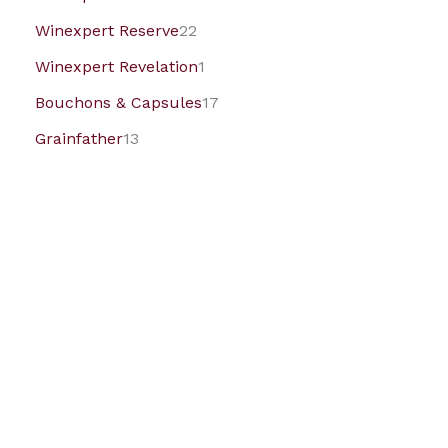
Winexpert Reserve
22
Winexpert Revelation
1
Bouchons & Capsules
17
Grainfather
13