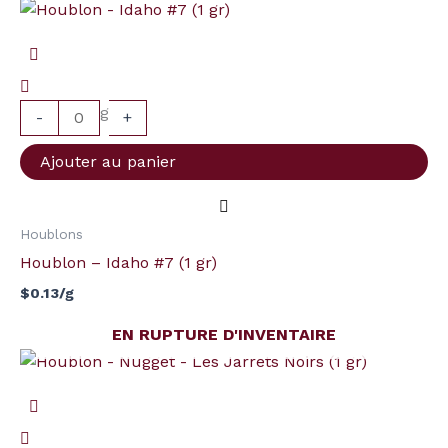
quantité
de
Houblon
-
g
Idaho
-
+
#7
Ajouter au panier
(1
gr)
Houblons
Houblon – Idaho #7 (1 gr)
$
0.13
/g
EN RUPTURE D'INVENTAIRE