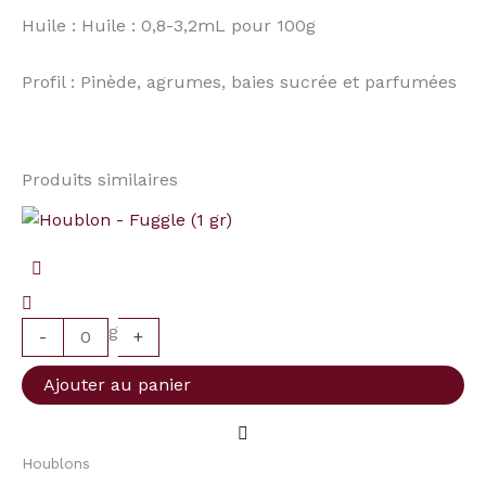
Huile : Huile : 0,8-3,2mL pour 100g
Profil : Pinède, agrumes, baies sucrée et parfumées
Produits similaires
quantité
de
Houblon
-
g
Fuggle
-
+
(1
Ajouter au panier
gr)
Houblons