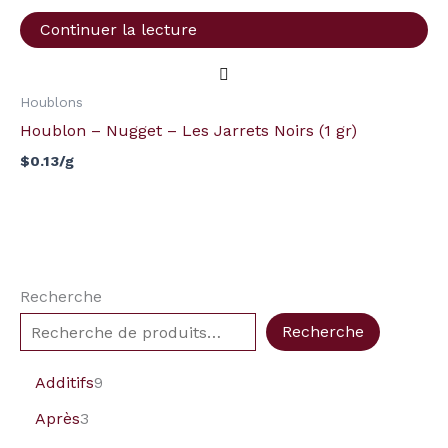
Continuer la lecture
Houblons
Houblon – Nugget – Les Jarrets Noirs (1 gr)
$
0.13
/g
Recherche
Recherche
Additifs
9
Après
3