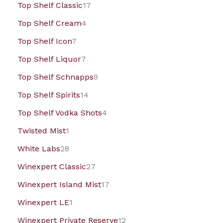
Top Shelf Classic
17
Top Shelf Cream
4
Top Shelf Icon
7
Top Shelf Liquor
7
Top Shelf Schnapps
9
Top Shelf Spirits
14
Top Shelf Vodka Shots
4
Twisted Mist
1
White Labs
28
Winexpert Classic
27
Winexpert Island Mist
17
Winexpert LE
1
Winexpert Private Reserve
12