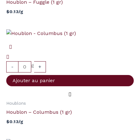
Houblon – Fuggle (1 gr)
$
0.13
/g
quantité
de
Houblon
-
g
Columbus
-
+
(1
Ajouter au panier
gr)
Houblons
Houblon – Columbus (1 gr)
$
0.13
/g