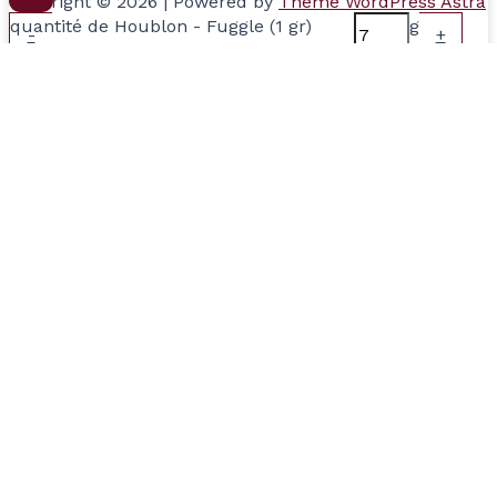
Copyright © 2026 | Powered by
Thème WordPress Astra
quantité de Houblon - Fuggle (1 gr)
g
-
+
Ajouter au panier
Total:
Votre panier
(items: 0)
Produits dans