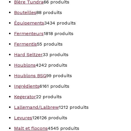
Bière Tundra
6
6 produits
Bouteilles
8
8 produits
Équipements
34
34 produits
Fermenteurs
18
18 produits
Fermentis
5
5 produits
Hard Seltzer
3
3 produits
Houblons
42
42 produits
Houblons BSG
9
9 produits
Ingrédients
61
61 produits
Kegerator
2
2 produits
Lallemand/Lalbrew
12
12 produits
Levures
126
126 produits
Malt et flocons
45
45 produits