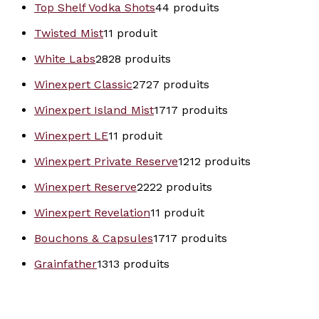
Top Shelf Vodka Shots
4
4 produits
Twisted Mist
1
1 produit
White Labs
28
28 produits
Winexpert Classic
27
27 produits
Winexpert Island Mist
17
17 produits
Winexpert LE
1
1 produit
Winexpert Private Reserve
12
12 produits
Winexpert Reserve
22
22 produits
Winexpert Revelation
1
1 produit
Bouchons & Capsules
17
17 produits
Grainfather
13
13 produits