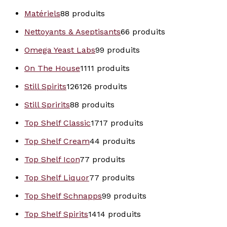
Matériels
8
8 produits
Nettoyants & Aseptisants
6
6 produits
Omega Yeast Labs
9
9 produits
On The House
11
11 produits
Still Spirits
126
126 produits
Still Spririts
8
8 produits
Top Shelf Classic
17
17 produits
Top Shelf Cream
4
4 produits
Top Shelf Icon
7
7 produits
Top Shelf Liquor
7
7 produits
Top Shelf Schnapps
9
9 produits
Top Shelf Spirits
14
14 produits