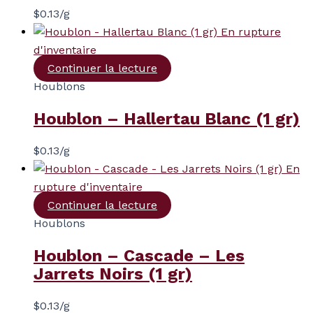
$
0.13
/g
En rupture
d'inventaire
Continuer la lecture
Houblons
Houblon – Hallertau Blanc (1 gr)
$
0.13
/g
En
rupture d'inventaire
Continuer la lecture
Houblons
Houblon – Cascade – Les
Jarrets Noirs (1 gr)
$
0.13
/g