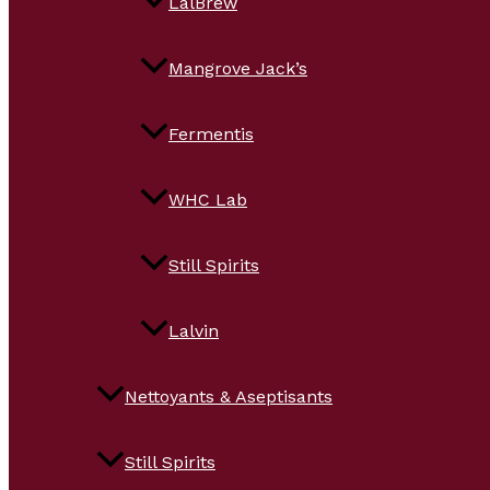
LalBrew
Mangrove Jack’s
Fermentis
WHC Lab
Still Spirits
Lalvin
Nettoyants & Aseptisants
Still Spirits