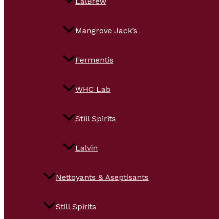
LalBrew
Mangrove Jack’s
Fermentis
WHC Lab
Still Spirits
Lalvin
Nettoyants & Aseptisants
Still Spirits