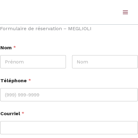
Aller
Produits
au
dans
contenu
le
panier
Formulaire de réservation – MEGLIOLI
Nom
*
First
Last
Téléphone
*
Courriel
*