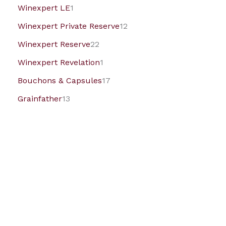
Winexpert LE
1
Winexpert Private Reserve
12
Winexpert Reserve
22
Winexpert Revelation
1
Bouchons & Capsules
17
Grainfather
13