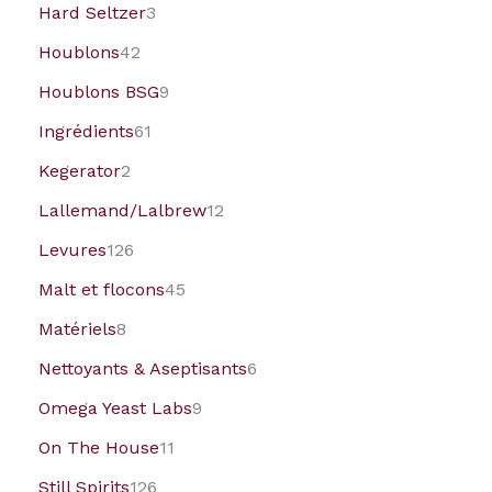
Hard Seltzer
3
Houblons
42
Houblons BSG
9
Ingrédients
61
Kegerator
2
Lallemand/Lalbrew
12
Levures
126
Malt et flocons
45
Matériels
8
Nettoyants & Aseptisants
6
Omega Yeast Labs
9
On The House
11
Still Spirits
126