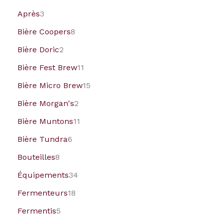
Après
3
Bière Coopers
8
Bière Doric
2
Bière Fest Brew
11
Bière Micro Brew
15
Bière Morgan's
2
Bière Muntons
11
Bière Tundra
6
Bouteilles
8
Équipements
34
Fermenteurs
18
Fermentis
5