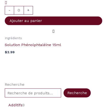
Phénolphtaléine
15ml
-
+
Ajouter au panier
Ingrédients
Solution Phénolphtaléine 15ml
$
2.99
Recherche
Recherche
Additifs
9