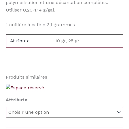
polymérisation et une décantation complètes.
Utiliser 0,20-1,14 g/gal.
1 cuillère à café = 3,1 grammes
Attribute
10 gr, 25 gr
Produits similaires
Plage
quantité
de
de
prix :
Attribute
Acide
$1.00
à
Malique
$12.95