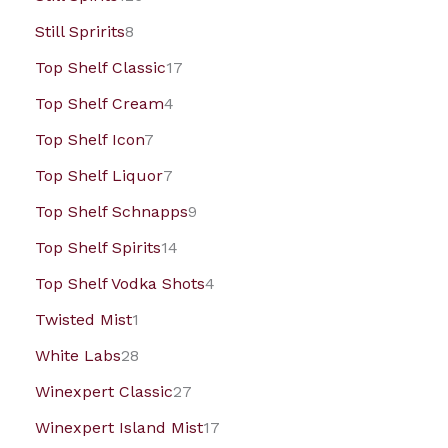
Still Spririts
8
Top Shelf Classic
17
Top Shelf Cream
4
Top Shelf Icon
7
Top Shelf Liquor
7
Top Shelf Schnapps
9
Top Shelf Spirits
14
Top Shelf Vodka Shots
4
Twisted Mist
1
White Labs
28
Winexpert Classic
27
Winexpert Island Mist
17