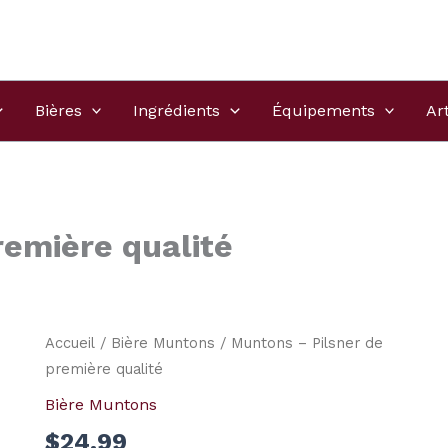
Bières
Ingrédients
Équipements
Ar
remière qualité
Accueil
/
Bière Muntons
/ Muntons – Pilsner de
première qualité
Bière Muntons
$
24.99