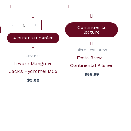
Levure
Mangrove
Jack's
Hydromel
-
+
Continuer la
M05
lecture
Ajouter au panier
Bière Fest Brew
Levures
Festa Brew –
Levure Mangrove
Continental Pilsner
Jack’s Hydromel M05
$
55.99
$
5.00