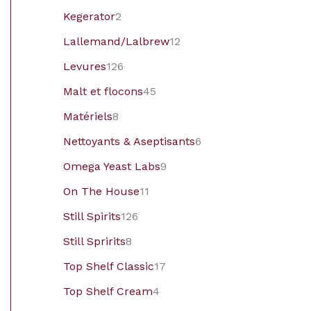
Kegerator
2
Lallemand/Lalbrew
12
Levures
126
Malt et flocons
45
Matériels
8
Nettoyants & Aseptisants
6
Omega Yeast Labs
9
On The House
11
Still Spirits
126
Still Spririts
8
Top Shelf Classic
17
Top Shelf Cream
4