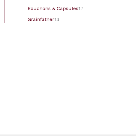
Bouchons & Capsules
17
Grainfather
13