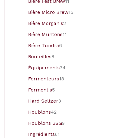
Bière Fest Brew
11
Bière Micro Brew
15
Bière Morgan's
2
Bière Muntons
11
Bière Tundra
6
Bouteilles
8
Équipements
34
Fermenteurs
18
Fermentis
5
Hard Seltzer
3
Houblons
42
Houblons BSG
9
Ingrédients
61