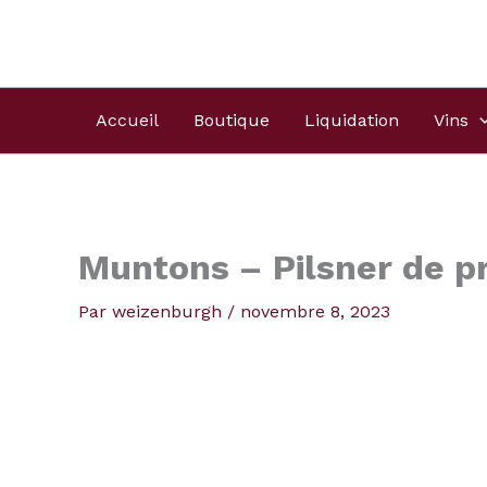
Aller
Produits
au
dans
contenu
le
panier
Accueil
Boutique
Liquidation
Vins
Muntons – Pilsner de p
Par
weizenburgh
/
novembre 8, 2023