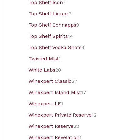
Top Shelf Icon
7
Top Shelf Liquor
7
Top Shelf Schnapps
9
Top Shelf Spirits
14
Top Shelf Vodka Shots
4
Twisted Mist
1
White Labs
28
Winexpert Classic
27
Winexpert Island Mist
17
Winexpert LE
1
Winexpert Private Reserve
12
Winexpert Reserve
22
Winexpert Revelation
1