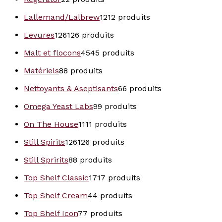
Lallemand/Lalbrew
12
12 produits
Levures
126
126 produits
Malt et flocons
45
45 produits
Matériels
8
8 produits
Nettoyants & Aseptisants
6
6 produits
Omega Yeast Labs
9
9 produits
On The House
11
11 produits
Still Spirits
126
126 produits
Still Spririts
8
8 produits
Top Shelf Classic
17
17 produits
Top Shelf Cream
4
4 produits
Top Shelf Icon
7
7 produits