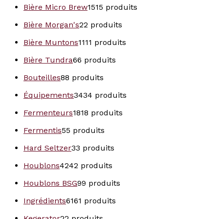
Bière Micro Brew
15
15 produits
Bière Morgan's
2
2 produits
Bière Muntons
11
11 produits
Bière Tundra
6
6 produits
Bouteilles
8
8 produits
Équipements
34
34 produits
Fermenteurs
18
18 produits
Fermentis
5
5 produits
Hard Seltzer
3
3 produits
Houblons
42
42 produits
Houblons BSG
9
9 produits
Ingrédients
61
61 produits
Kegerator
2
2 produits