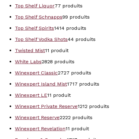
Top Shelf Liquor
7
7 produits
Top Shelf Schnapps
9
9 produits
Top Shelf Spirits
14
14 produits
Top Shelf Vodka Shots
4
4 produits
Twisted Mist
1
1 produit
White Labs
28
28 produits
Winexpert Classic
27
27 produits
Winexpert Island Mist
17
17 produits
Winexpert LE
1
1 produit
Winexpert Private Reserve
12
12 produits
Winexpert Reserve
22
22 produits
Winexpert Revelation
1
1 produit