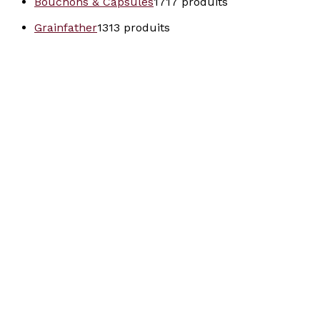
Bouchons & Capsules
17
17 produits
Grainfather
13
13 produits