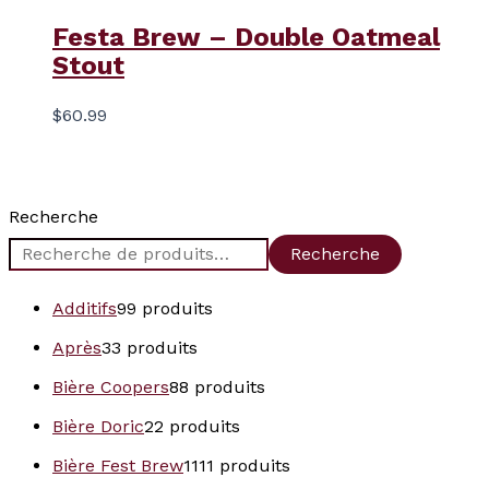
Festa Brew – Double Oatmeal
Stout
$
60.99
Recherche
Recherche
Additifs
9
9 produits
Après
3
3 produits
Bière Coopers
8
8 produits
Bière Doric
2
2 produits
Bière Fest Brew
11
11 produits