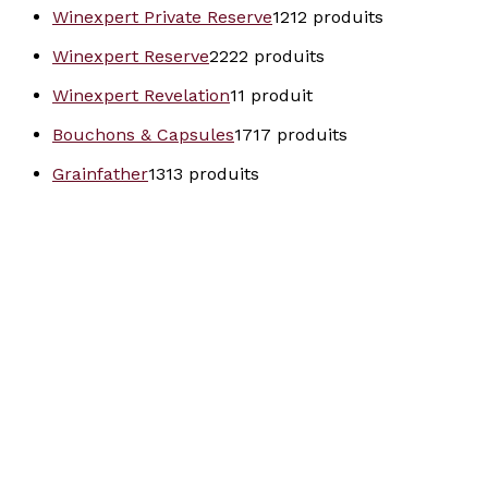
Winexpert Private Reserve
12
12 produits
Winexpert Reserve
22
22 produits
Winexpert Revelation
1
1 produit
Bouchons & Capsules
17
17 produits
Grainfather
13
13 produits