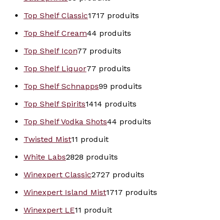
Top Shelf Classic
17
17 produits
Top Shelf Cream
4
4 produits
Top Shelf Icon
7
7 produits
Top Shelf Liquor
7
7 produits
Top Shelf Schnapps
9
9 produits
Top Shelf Spirits
14
14 produits
Top Shelf Vodka Shots
4
4 produits
Twisted Mist
1
1 produit
White Labs
28
28 produits
Winexpert Classic
27
27 produits
Winexpert Island Mist
17
17 produits
Winexpert LE
1
1 produit