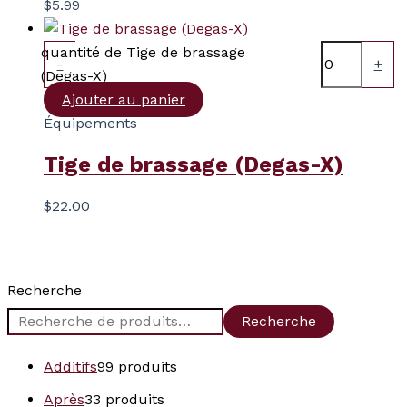
$
5.99
quantité de Tige de brassage
-
+
(Degas-X)
Ajouter au panier
Équipements
Tige de brassage (Degas-X)
$
22.00
Recherche
Recherche
Additifs
9
9 produits
Après
3
3 produits