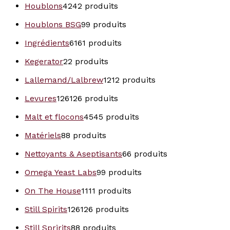
Houblons
42
42 produits
Houblons BSG
9
9 produits
Ingrédients
61
61 produits
Kegerator
2
2 produits
Lallemand/Lalbrew
12
12 produits
Levures
126
126 produits
Malt et flocons
45
45 produits
Matériels
8
8 produits
Nettoyants & Aseptisants
6
6 produits
Omega Yeast Labs
9
9 produits
On The House
11
11 produits
Still Spirits
126
126 produits
Still Spririts
8
8 produits