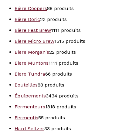
Bière Coopers
8
8 produits
Bière Doric
2
2 produits
Bière Fest Brew
11
11 produits
Bière Micro Brew
15
15 produits
Bière Morgan's
2
2 produits
Bière Muntons
11
11 produits
Bière Tundra
6
6 produits
Bouteilles
8
8 produits
Équipements
34
34 produits
Fermenteurs
18
18 produits
Fermentis
5
5 produits
Hard Seltzer
3
3 produits