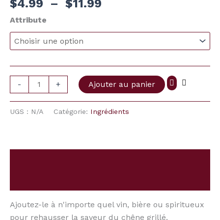
$
4.99
–
$
11.99
Torréfié
Léger
Attribute
-
+
Ajouter au panier
UGS :
N/A
Catégorie:
Ingrédients
Description
Information complémentaire
Ajoutez-le à n'importe quel vin, bière ou spiritueux
pour rehausser la saveur du chêne grillé.