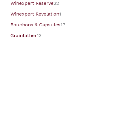
Winexpert Reserve
22
Winexpert Revelation
1
Bouchons & Capsules
17
Grainfather
13