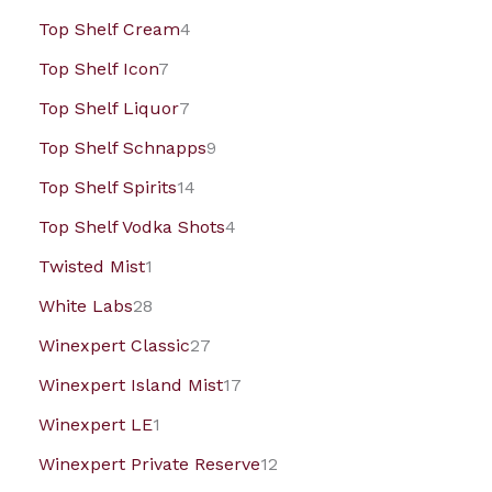
Top Shelf Cream
4
Top Shelf Icon
7
Top Shelf Liquor
7
Top Shelf Schnapps
9
Top Shelf Spirits
14
Top Shelf Vodka Shots
4
Twisted Mist
1
White Labs
28
Winexpert Classic
27
Winexpert Island Mist
17
Winexpert LE
1
Winexpert Private Reserve
12