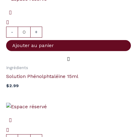
de
Solution
Phénolphtaléine
15ml
-
+
Ajouter au panier
Ingrédients
Solution Phénolphtaléine 15ml
$
2.99
quantité
de
Irish
Moss