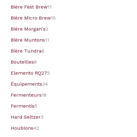
Bière Fest Brew
11
Bière Micro Brew
15
Bière Morgan's
2
Bière Muntons
11
Bière Tundra
6
Bouteilles
8
Elemento RQ27
5
Équipements
34
Fermenteurs
18
Fermentis
5
Hard Seltzer
3
Houblons
42