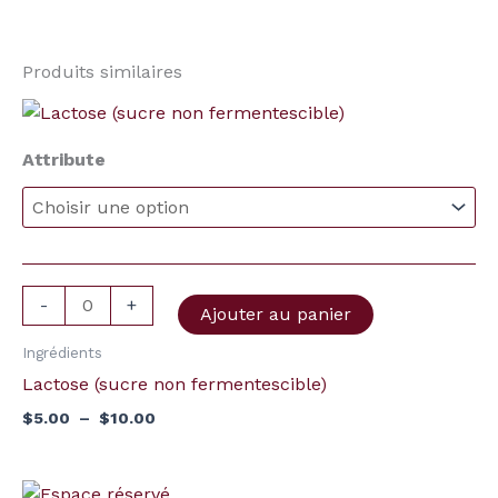
Produits similaires
Plage
quantité
de
de
prix :
Attribute
Lactose
$5.00
à
(sucre
$10.00
non
fermentescible)
-
+
Ajouter au panier
Ingrédients
Lactose (sucre non fermentescible)
$
5.00
–
$
10.00
quantité