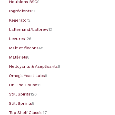
Houblons BSG
9
Ingrédients
61
Kegerator
2
Lallemand/Lalbrew
12
Levures
126
Malt et flocons
45
Matériels
8
Nettoyants & Aseptisants
6
Omega Yeast Labs
9
On The House
11
Still Spirits
126
Still Spririts
8
Top Shelf Classic
17