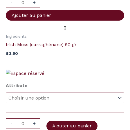
(carraghénane)
-
+
50
Ajouter au panier
gr
Ingrédients
Irish Moss (carraghénane) 50 gr
$
3.50
Plage
quantité
de
de
prix :
Attribute
DAP
$2.00
à
–
$22.00
Nutriment
de
levure
-
+
Ajouter au panier
(phosphate