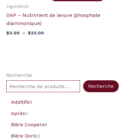
diammonique)
Ingrédients
DAP – Nutriment de levure (phosphate
diammonique)
$
2.00
–
$
22.00
Recherche
Recherche
Additifs
9
Après
3
Bière Coopers
8
Bière Doric
2