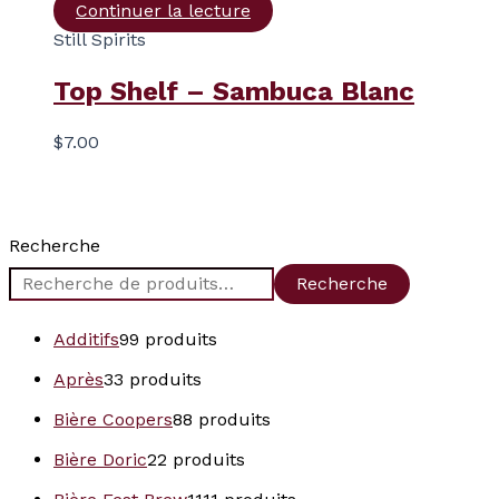
Continuer la lecture
Still Spirits
Top Shelf – Sambuca Blanc
$
7.00
Recherche
Recherche
Additifs
9
9 produits
Après
3
3 produits
Bière Coopers
8
8 produits
Bière Doric
2
2 produits