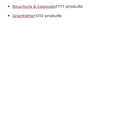
Bouchons & Capsules
17
17 produits
Grainfather
13
13 produits