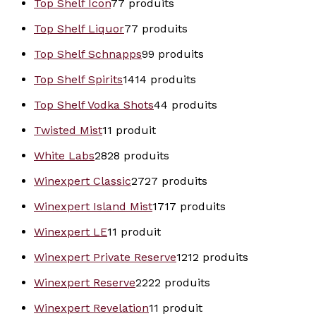
Top Shelf Icon
7
7 produits
Top Shelf Liquor
7
7 produits
Top Shelf Schnapps
9
9 produits
Top Shelf Spirits
14
14 produits
Top Shelf Vodka Shots
4
4 produits
Twisted Mist
1
1 produit
White Labs
28
28 produits
Winexpert Classic
27
27 produits
Winexpert Island Mist
17
17 produits
Winexpert LE
1
1 produit
Winexpert Private Reserve
12
12 produits
Winexpert Reserve
22
22 produits
Winexpert Revelation
1
1 produit