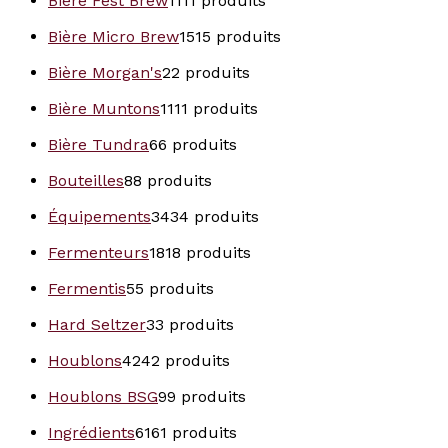
Bière Fest Brew
11
11 produits
Bière Micro Brew
15
15 produits
Bière Morgan's
2
2 produits
Bière Muntons
11
11 produits
Bière Tundra
6
6 produits
Bouteilles
8
8 produits
Équipements
34
34 produits
Fermenteurs
18
18 produits
Fermentis
5
5 produits
Hard Seltzer
3
3 produits
Houblons
42
42 produits
Houblons BSG
9
9 produits
Ingrédients
61
61 produits