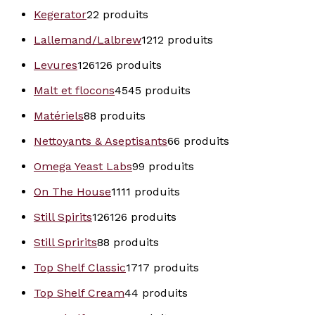
Kegerator
2
2 produits
Lallemand/Lalbrew
12
12 produits
Levures
126
126 produits
Malt et flocons
45
45 produits
Matériels
8
8 produits
Nettoyants & Aseptisants
6
6 produits
Omega Yeast Labs
9
9 produits
On The House
11
11 produits
Still Spirits
126
126 produits
Still Spririts
8
8 produits
Top Shelf Classic
17
17 produits
Top Shelf Cream
4
4 produits