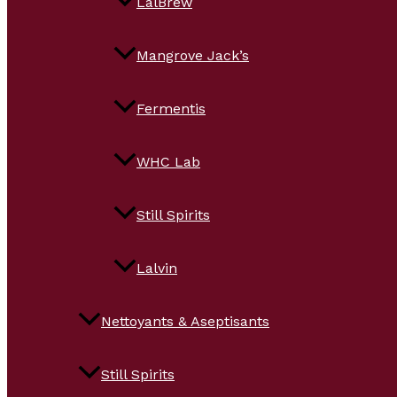
LalBrew
Mangrove Jack’s
Fermentis
WHC Lab
Still Spirits
Lalvin
Nettoyants & Aseptisants
Still Spirits