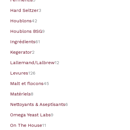
Hard Seltzer
3
Houblons
42
Houblons BSG
9
Ingrédients
61
Kegerator
2
Lallemand/Lalbrew
12
Levures
126
Malt et flocons
45
Matériels
8
Nettoyants & Aseptisants
6
Omega Yeast Labs
9
On The House
11