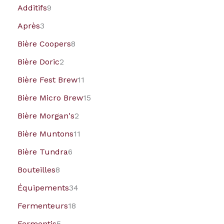
Additifs
9
Après
3
Bière Coopers
8
Bière Doric
2
Bière Fest Brew
11
Bière Micro Brew
15
Bière Morgan's
2
Bière Muntons
11
Bière Tundra
6
Bouteilles
8
Équipements
34
Fermenteurs
18
Fermentis
5