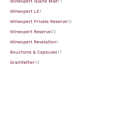
Winexpert Island Mist
17
Winexpert LE
1
Winexpert Private Reserve
12
Winexpert Reserve
22
Winexpert Revelation
1
Bouchons & Capsules
17
Grainfather
13