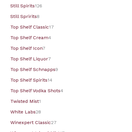
Still Spirits
126
Still Spririts
8
Top Shelf Classic
17
Top Shelf Cream
4
Top Shelf Icon
7
Top Shelf Liquor
7
Top Shelf Schnapps
9
Top Shelf Spirits
14
Top Shelf Vodka Shots
4
Twisted Mist
1
White Labs
28
Winexpert Classic
27