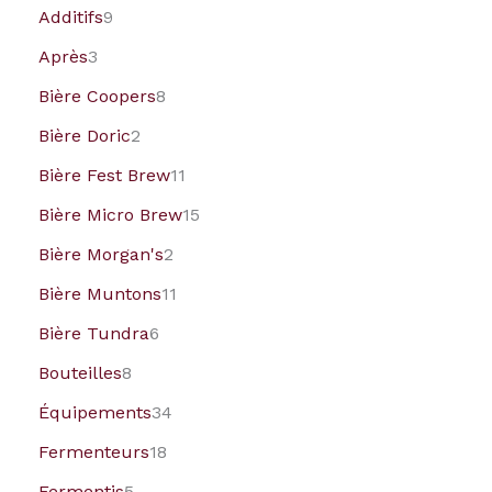
Additifs
9
Après
3
Bière Coopers
8
Bière Doric
2
Bière Fest Brew
11
Bière Micro Brew
15
Bière Morgan's
2
Bière Muntons
11
Bière Tundra
6
Bouteilles
8
Équipements
34
Fermenteurs
18
Fermentis
5