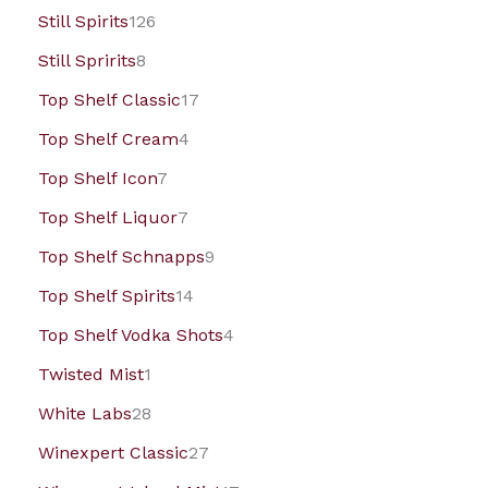
Still Spirits
126
Still Spririts
8
Top Shelf Classic
17
Top Shelf Cream
4
Top Shelf Icon
7
Top Shelf Liquor
7
Top Shelf Schnapps
9
Top Shelf Spirits
14
Top Shelf Vodka Shots
4
Twisted Mist
1
White Labs
28
Winexpert Classic
27