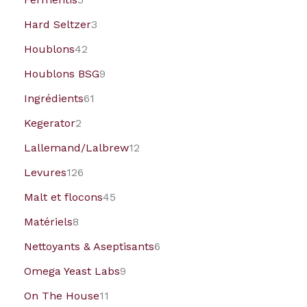
Hard Seltzer
3
Houblons
42
Houblons BSG
9
Ingrédients
61
Kegerator
2
Lallemand/Lalbrew
12
Levures
126
Malt et flocons
45
Matériels
8
Nettoyants & Aseptisants
6
Omega Yeast Labs
9
On The House
11