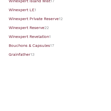
Winexpert Island Mist
17
Winexpert LE
1
Winexpert Private Reserve
12
Winexpert Reserve
22
Winexpert Revelation
1
Bouchons & Capsules
17
Grainfather
13