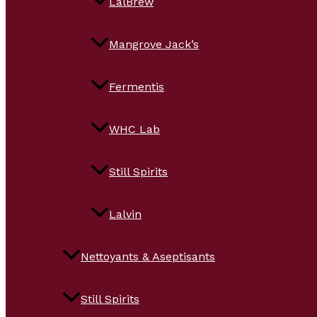
LalBrew
Mangrove Jack’s
Fermentis
WHC Lab
Still Spirits
Lalvin
Nettoyants & Aseptisants
Still Spirits