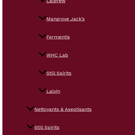
LalBrew
Mangrove Jack’s
Fermentis
WHC Lab
Still Spirits
Lalvin
Nettoyants & Aseptisants
Still Spirits