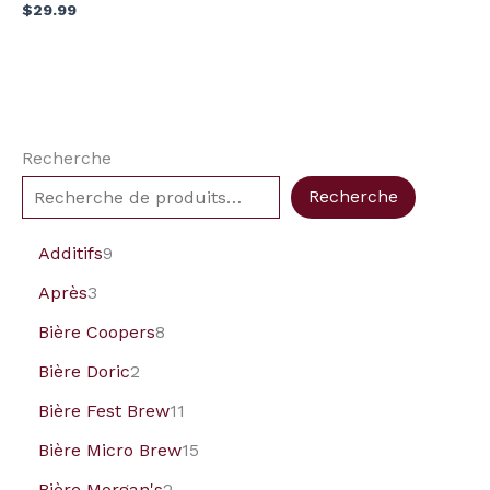
$
29.99
Recherche
Recherche
Additifs
9
Après
3
Bière Coopers
8
Bière Doric
2
Bière Fest Brew
11
Bière Micro Brew
15
Bière Morgan's
2