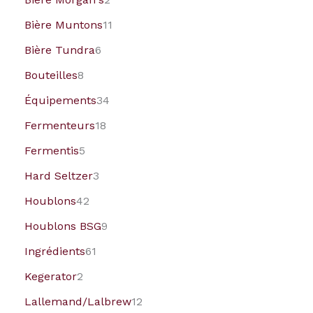
Bière Muntons
11
Bière Tundra
6
Bouteilles
8
Équipements
34
Fermenteurs
18
Fermentis
5
Hard Seltzer
3
Houblons
42
Houblons BSG
9
Ingrédients
61
Kegerator
2
Lallemand/Lalbrew
12