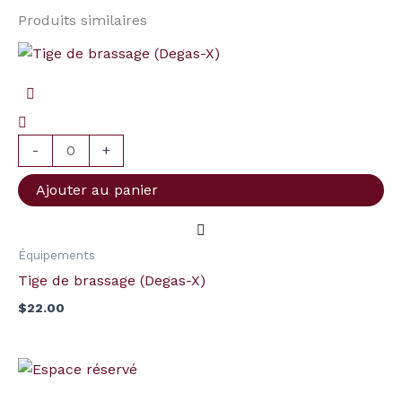
Produits similaires
quantité
de
Tige
de
brassage
-
+
(Degas-
Ajouter au panier
X)
Équipements
Tige de brassage (Degas-X)
$
22.00
Plage
quantité
de
de
prix :