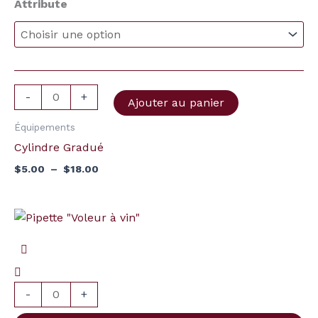
Attribute
Cylindre
$5.00
à
Gradué
$18.00
-
+
Ajouter au panier
Équipements
Cylindre Gradué
$
5.00
–
$
18.00
quantité
de
Pipette
"Voleur
à
-
+
vin"