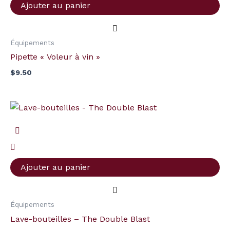
Ajouter au panier
Équipements
Pipette « Voleur à vin »
$
9.50
quantité
de
Lave-
bouteilles
-
Ajouter au panier
The
Double
Blast
Équipements
Lave-bouteilles – The Double Blast