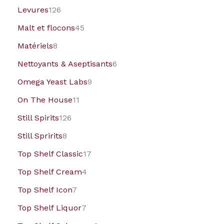
Levures
126
Malt et flocons
45
Matériels
8
Nettoyants & Aseptisants
6
Omega Yeast Labs
9
On The House
11
Still Spirits
126
Still Spririts
8
Top Shelf Classic
17
Top Shelf Cream
4
Top Shelf Icon
7
Top Shelf Liquor
7