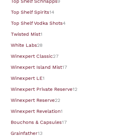
Top Shelf Schnapps
9
Top Shelf Spirits
14
Top Shelf Vodka Shots
4
Twisted Mist
1
White Labs
28
Winexpert Classic
27
Winexpert Island Mist
17
Winexpert LE
1
Winexpert Private Reserve
12
Winexpert Reserve
22
Winexpert Revelation
1
Bouchons & Capsules
17
Grainfather
13