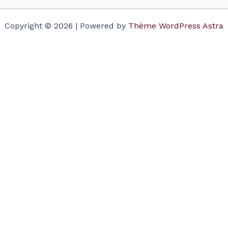
Copyright © 2026 | Powered by
Thème WordPress Astra
Votre panier
(items: 0)
Produit
Détails
Total
Sous-total
$0.00
Taxes and discounts calculated at checkout.
Voir mon panier
Accéder à la validation de commande