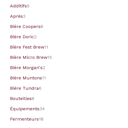
Additifs
9
Après
3
Bière Coopers
8
Bière Doric
2
Bière Fest Brew
11
Bière Micro Brew
15
Bière Morgan's
2
Bière Muntons
11
Bière Tundra
6
Bouteilles
8
Équipements
34
Fermenteurs
18