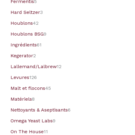
Fermentis
5
Hard Seltzer
3
Houblons
42
Houblons BSG
9
Ingrédients
61
Kegerator
2
Lallemand/Lalbrew
12
Levures
126
Malt et flocons
45
Matériels
8
Nettoyants & Aseptisants
6
Omega Yeast Labs
9
On The House
11