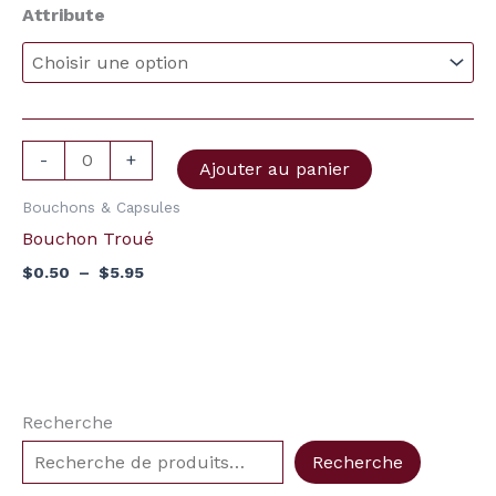
prix :
Attribute
Bouchon
$0.50
à
Troué
$5.95
-
+
Ajouter au panier
Bouchons & Capsules
Bouchon Troué
$
0.50
–
$
5.95
Recherche
Recherche