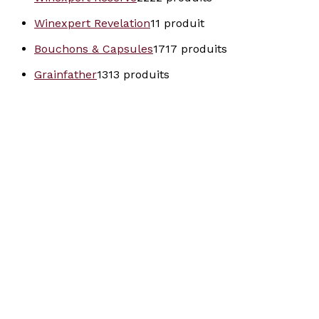
Winexpert Revelation
1
1 produit
Bouchons & Capsules
17
17 produits
Grainfather
13
13 produits