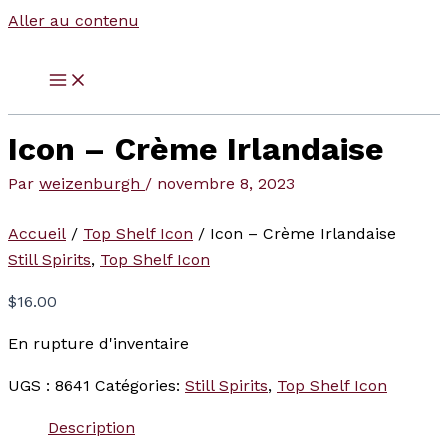
Aller au contenu
Icon – Crème Irlandaise
Par
weizenburgh
/
novembre 8, 2023
Accueil
/
Top Shelf Icon
/ Icon – Crème Irlandaise
Still Spirits
,
Top Shelf Icon
$
16.00
En rupture d'inventaire
UGS :
8641
Catégories:
Still Spirits
,
Top Shelf Icon
Description