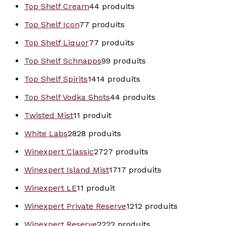
Top Shelf Cream
4
4 produits
Top Shelf Icon
7
7 produits
Top Shelf Liquor
7
7 produits
Top Shelf Schnapps
9
9 produits
Top Shelf Spirits
14
14 produits
Top Shelf Vodka Shots
4
4 produits
Twisted Mist
1
1 produit
White Labs
28
28 produits
Winexpert Classic
27
27 produits
Winexpert Island Mist
17
17 produits
Winexpert LE
1
1 produit
Winexpert Private Reserve
12
12 produits
Winexpert Reserve
22
22 produits