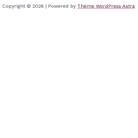
Copyright © 2026 | Powered by
Thème WordPress Astra
Votre panier
(items: 0)
Produits dans
le panier
Produit
Détails
Total
Sous-total
$0.00
Taxes and discounts calculated at checkout.