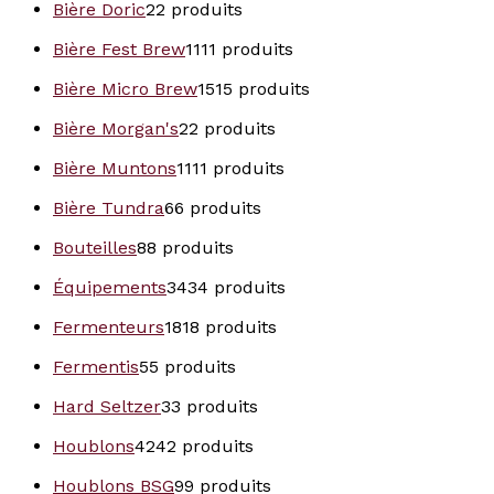
Bière Doric
2
2 produits
Bière Fest Brew
11
11 produits
Bière Micro Brew
15
15 produits
Bière Morgan's
2
2 produits
Bière Muntons
11
11 produits
Bière Tundra
6
6 produits
Bouteilles
8
8 produits
Équipements
34
34 produits
Fermenteurs
18
18 produits
Fermentis
5
5 produits
Hard Seltzer
3
3 produits
Houblons
42
42 produits
Houblons BSG
9
9 produits