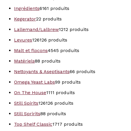
Ingrédients
61
61 produits
Kegerator
2
2 produits
Lallemand/Lalbrew
12
12 produits
Levures
126
126 produits
Malt et flocons
45
45 produits
Matériels
8
8 produits
Nettoyants & Aseptisants
6
6 produits
Omega Yeast Labs
9
9 produits
On The House
11
11 produits
Still Spirits
126
126 produits
Still Spririts
8
8 produits
Top Shelf Classic
17
17 produits