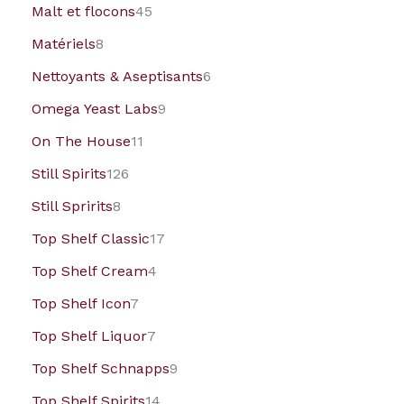
Malt et flocons
45
Matériels
8
Nettoyants & Aseptisants
6
Omega Yeast Labs
9
On The House
11
Still Spirits
126
Still Spririts
8
Top Shelf Classic
17
Top Shelf Cream
4
Top Shelf Icon
7
Top Shelf Liquor
7
Top Shelf Schnapps
9
Top Shelf Spirits
14