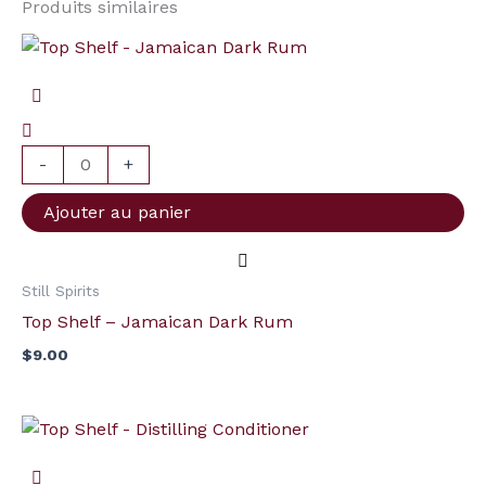
Produits similaires
quantité
de
Top
Shelf
-
-
+
Jamaican
Ajouter au panier
Dark
Rum
Still Spirits
Top Shelf – Jamaican Dark Rum
$
9.00
quantité
de
Top