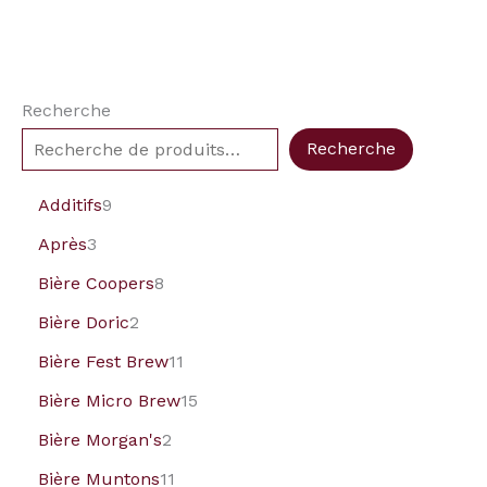
Recherche
Recherche
Additifs
9
Après
3
Bière Coopers
8
Bière Doric
2
Bière Fest Brew
11
Bière Micro Brew
15
Bière Morgan's
2
Bière Muntons
11