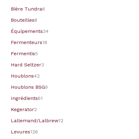
Bière Tundra
6
Bouteilles
8
Équipements
34
Fermenteurs
18
Fermentis
5
Hard Seltzer
3
Houblons
42
Houblons BSG
9
Ingrédients
61
Kegerator
2
Lallemand/Lalbrew
12
Levures
126