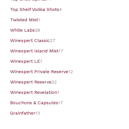
Top Shelf Vodka Shots
4
Twisted Mist
1
White Labs
28
Winexpert Classic
27
Winexpert Island Mist
17
Winexpert LE
1
Winexpert Private Reserve
12
Winexpert Reserve
22
Winexpert Revelation
1
Bouchons & Capsules
17
Grainfather
13