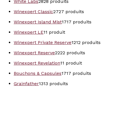
White Labs
28
28 produits
Winexpert Classic
27
27 produits
Winexpert Island Mist
17
17 produits
Winexpert LE
1
1 produit
Winexpert Private Reserve
12
12 produits
Winexpert Reserve
22
22 produits
Winexpert Revelation
1
1 produit
Bouchons & Capsules
17
17 produits
Grainfather
13
13 produits