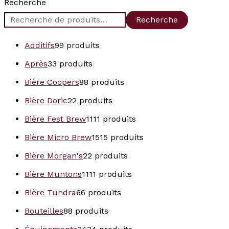
Recherche
Recherche
Additifs
9
9 produits
Après
3
3 produits
Bière Coopers
8
8 produits
Bière Doric
2
2 produits
Bière Fest Brew
11
11 produits
Bière Micro Brew
15
15 produits
Bière Morgan's
2
2 produits
Bière Muntons
11
11 produits
Bière Tundra
6
6 produits
Bouteilles
8
8 produits