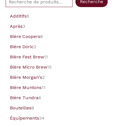
Recherche
Additifs
9
Après
3
Bière Coopers
8
Bière Doric
2
Bière Fest Brew
11
Bière Micro Brew
15
Bière Morgan's
2
Bière Muntons
11
Bière Tundra
6
Bouteilles
8
Équipements
34