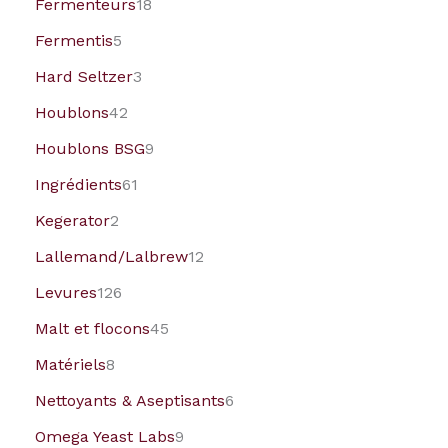
Fermenteurs
18
Fermentis
5
Hard Seltzer
3
Houblons
42
Houblons BSG
9
Ingrédients
61
Kegerator
2
Lallemand/Lalbrew
12
Levures
126
Malt et flocons
45
Matériels
8
Nettoyants & Aseptisants
6
Omega Yeast Labs
9