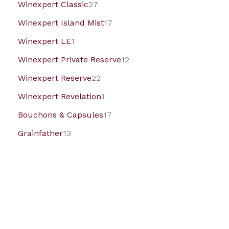
Winexpert Classic
27
Winexpert Island Mist
17
Winexpert LE
1
Winexpert Private Reserve
12
Winexpert Reserve
22
Winexpert Revelation
1
Bouchons & Capsules
17
Grainfather
13