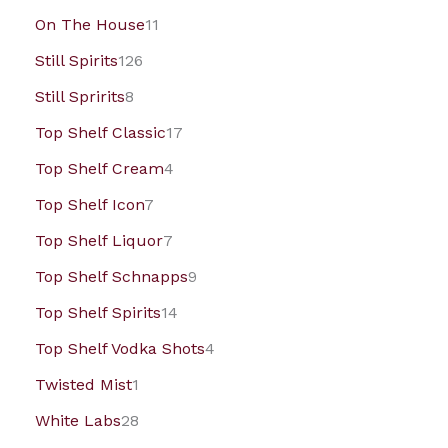
On The House
11
Still Spirits
126
Still Spririts
8
Top Shelf Classic
17
Top Shelf Cream
4
Top Shelf Icon
7
Top Shelf Liquor
7
Top Shelf Schnapps
9
Top Shelf Spirits
14
Top Shelf Vodka Shots
4
Twisted Mist
1
White Labs
28