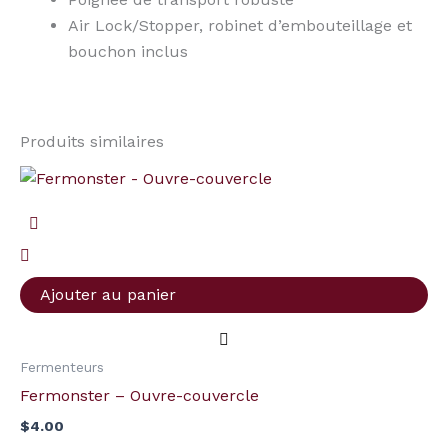
Air Lock/Stopper, robinet d’embouteillage et
bouchon inclus
Produits similaires
quantité
de
Fermonster
-
Ouvre-
Ajouter au panier
couvercle
Fermenteurs
Fermonster – Ouvre-couvercle
$
4.00