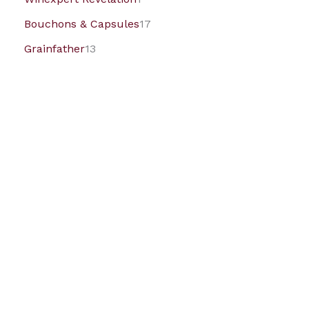
Bouchons & Capsules
17
Grainfather
13