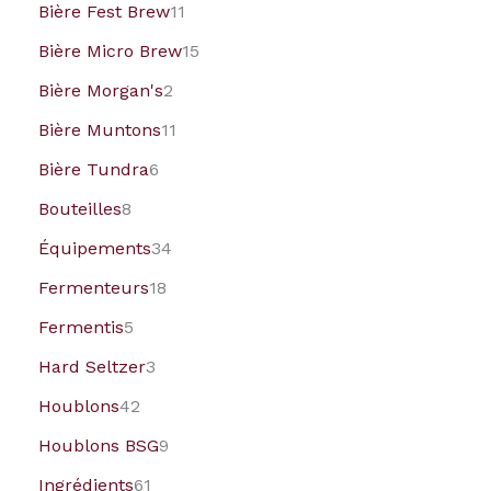
Bière Fest Brew
11
Bière Micro Brew
15
Bière Morgan's
2
Bière Muntons
11
Bière Tundra
6
Bouteilles
8
Équipements
34
Fermenteurs
18
Fermentis
5
Hard Seltzer
3
Houblons
42
Houblons BSG
9
Ingrédients
61