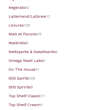
Kegerator
2
Lallemand/Lalbrew
12
Levures
126
Malt et flocons
45
Matériels
8
Nettoyants & Aseptisants
6
Omega Yeast Labs
9
On The House
11
Still Spirits
126
Still Spririts
8
Top Shelf Classic
17
Top Shelf Cream
4