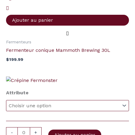
Fermenteur
conique
Mammoth
Ajouter au panier
Brewing
30L
Fermenteurs
Fermenteur conique Mammoth Brewing 30L
$
199.99
Plage
quantité
de
de
prix :
Attribute
Crépine
$6.99
à
Fermonster
$7.99
-
+
Ajouter au panier