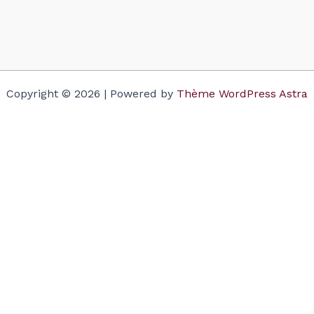
Copyright © 2026 | Powered by
Thème WordPress Astra
Votre panier
(items: 0)
Produit
Détails
Total
Sous-total
$0.00
Taxes and discounts calculated at checkout.