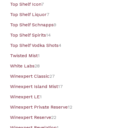
Top Shelf Icon
7
Top Shelf Liquor
7
Top Shelf Schnapps
9
Top Shelf Spirits
14
Top Shelf Vodka Shots
4
Twisted Mist
1
White Labs
28
Winexpert Classic
27
Winexpert Island Mist
17
Winexpert LE
1
Winexpert Private Reserve
12
Winexpert Reserve
22
Winexpert Revelation
1