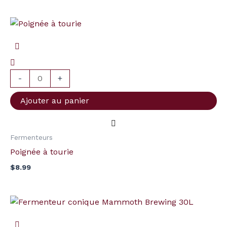
quantité
de
Poignée
à
tourie
-
+
Ajouter au panier
Fermenteurs
Poignée à tourie
$
8.99
quantité
de