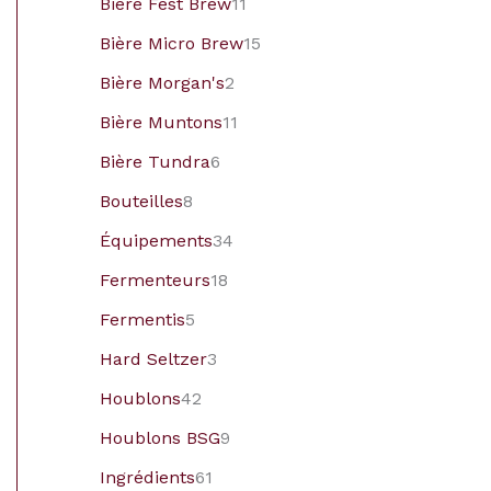
Bière Fest Brew
11
Bière Micro Brew
15
Bière Morgan's
2
Bière Muntons
11
Bière Tundra
6
Bouteilles
8
Équipements
34
Fermenteurs
18
Fermentis
5
Hard Seltzer
3
Houblons
42
Houblons BSG
9
Ingrédients
61