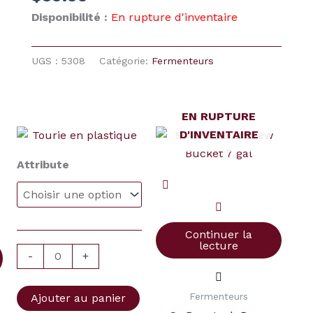
Disponibilité :
En rupture d'inventaire
UGS :
5308
Catégorie:
Fermenteurs
EN RUPTURE
Plage
D'INVENTAIRE
quantité
de
de
prix :
Attribute
Tourie
$27.99
à
en
$30.99
plastique
Continuer la
lecture
-
+
Fermenteurs
Ajouter au panier