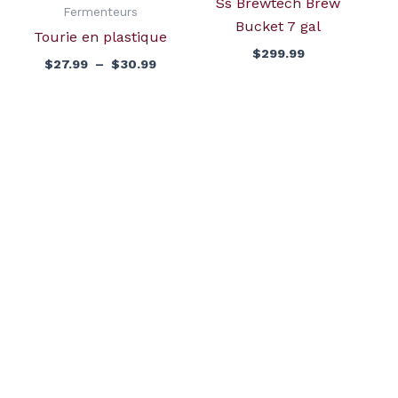
Ss Brewtech Brew
Fermenteurs
Bucket 7 gal
Tourie en plastique
$
299.99
$
27.99
–
$
30.99