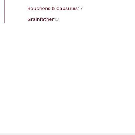
Bouchons & Capsules
17
Grainfather
13