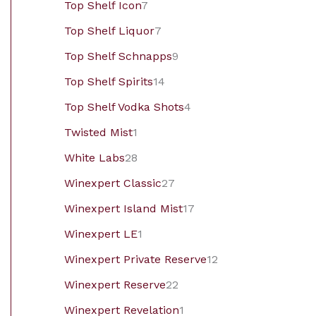
Top Shelf Icon
7
Top Shelf Liquor
7
Top Shelf Schnapps
9
Top Shelf Spirits
14
Top Shelf Vodka Shots
4
Twisted Mist
1
White Labs
28
Winexpert Classic
27
Winexpert Island Mist
17
Winexpert LE
1
Winexpert Private Reserve
12
Winexpert Reserve
22
Winexpert Revelation
1