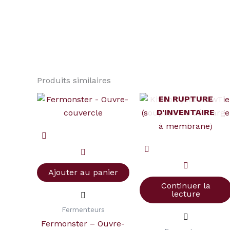
Produits similaires
EN RUPTURE
quantité
D'INVENTAIRE
de
Fermonster
-
Ouvre-
couvercle
Ajouter au panier
Continuer la
lecture
Fermenteurs
Fermonster – Ouvre-