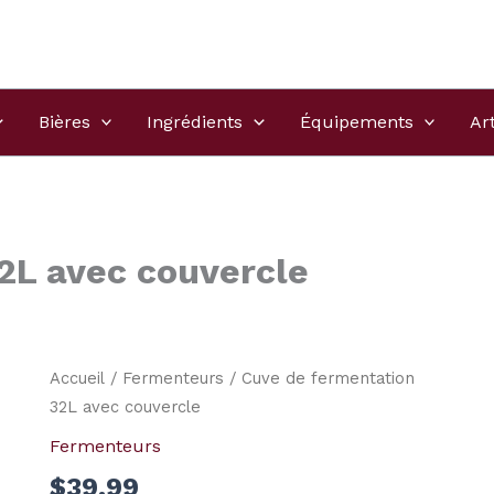
Bières
Ingrédients
Équipements
Ar
2L avec couvercle
Accueil
/
Fermenteurs
/ Cuve de fermentation
32L avec couvercle
Fermenteurs
$
39.99