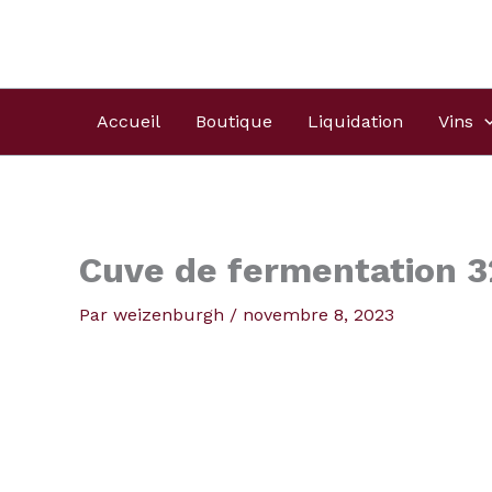
Aller
Produits
au
dans
contenu
le
panier
Accueil
Boutique
Liquidation
Vins
Cuve de fermentation 3
Par
weizenburgh
/
novembre 8, 2023