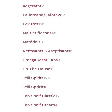
Kegerator
2
Lallemand/Lalbrew
12
Levures
126
Malt et flocons
45
Matériels
8
Nettoyants & Aseptisants
6
Omega Yeast Labs
9
On The House
11
Still Spirits
126
Still Spririts
8
Top Shelf Classic
17
Top Shelf Cream
4