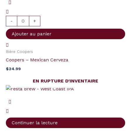
Coopers
-
Mexican
-
+
Cerveza
Ajouter au panier
Bière Coopers
Coopers – Mexican Cerveza
$
24.99
EN RUPTURE D'INVENTAIRE
Continuer la lecture