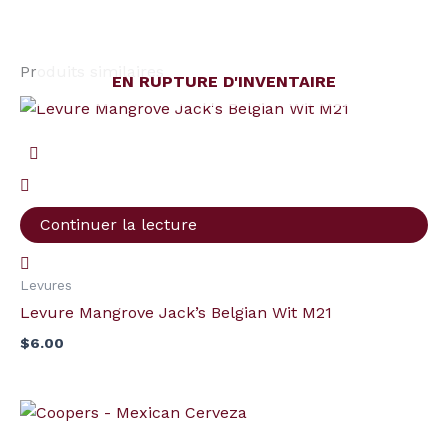
Produits similaires
EN RUPTURE D'INVENTAIRE
Continuer la lecture
Levures
Levure Mangrove Jack’s Belgian Wit M21
$
6.00
quantité
de