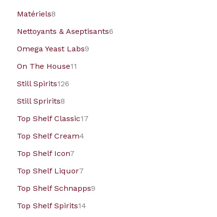
Matériels
8
Nettoyants & Aseptisants
6
Omega Yeast Labs
9
On The House
11
Still Spirits
126
Still Spririts
8
Top Shelf Classic
17
Top Shelf Cream
4
Top Shelf Icon
7
Top Shelf Liquor
7
Top Shelf Schnapps
9
Top Shelf Spirits
14