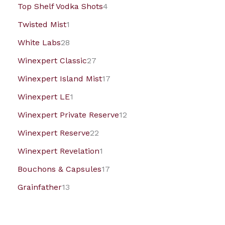
Top Shelf Vodka Shots
4
Twisted Mist
1
White Labs
28
Winexpert Classic
27
Winexpert Island Mist
17
Winexpert LE
1
Winexpert Private Reserve
12
Winexpert Reserve
22
Winexpert Revelation
1
Bouchons & Capsules
17
Grainfather
13