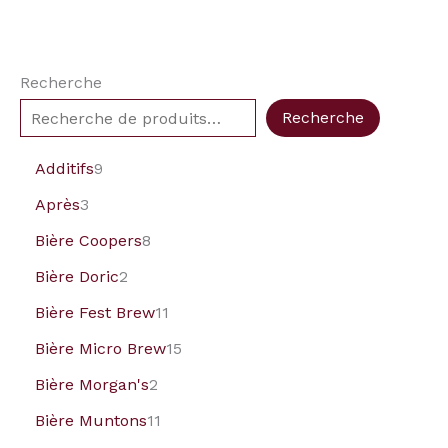
Recherche
Recherche
Additifs
9
Après
3
Bière Coopers
8
Bière Doric
2
Bière Fest Brew
11
Bière Micro Brew
15
Bière Morgan's
2
Bière Muntons
11