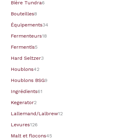
Bière Tundra
6
Bouteilles
8
Équipements
34
Fermenteurs
18
Fermentis
5
Hard Seltzer
3
Houblons
42
Houblons BSG
9
Ingrédients
61
Kegerator
2
Lallemand/Lalbrew
12
Levures
126
Malt et flocons
45