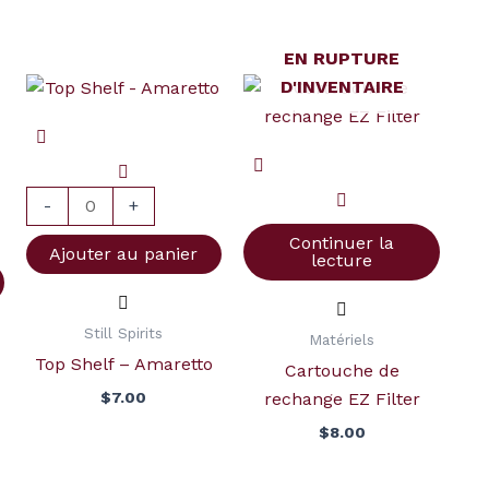
EN RUPTURE
D'INVENTAIRE
quantité
de
Top
Shelf
-
-
+
Amaretto
Continuer la
Ajouter au panier
lecture
Still Spirits
Matériels
Top Shelf – Amaretto
Cartouche de
$
7.00
rechange EZ Filter
$
8.00