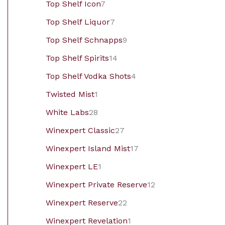
Top Shelf Icon
7
Top Shelf Liquor
7
Top Shelf Schnapps
9
Top Shelf Spirits
14
Top Shelf Vodka Shots
4
Twisted Mist
1
White Labs
28
Winexpert Classic
27
Winexpert Island Mist
17
Winexpert LE
1
Winexpert Private Reserve
12
Winexpert Reserve
22
Winexpert Revelation
1