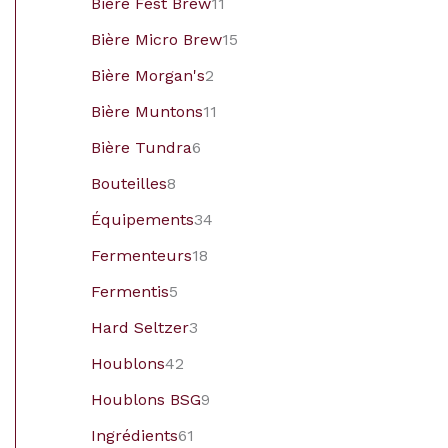
Bière Fest Brew
11
Bière Micro Brew
15
Bière Morgan's
2
Bière Muntons
11
Bière Tundra
6
Bouteilles
8
Équipements
34
Fermenteurs
18
Fermentis
5
Hard Seltzer
3
Houblons
42
Houblons BSG
9
Ingrédients
61