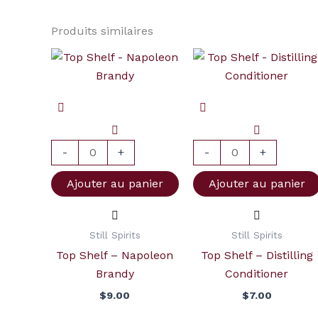
Produits similaires
quantité
quantité
de
de
Top
Top
Shelf
Shelf
-
-
Napoleon
Distilling
-
+
-
+
Brandy
Conditioner
Ajouter au panier
Ajouter au panier
Still Spirits
Still Spirits
Top Shelf – Napoleon
Top Shelf – Distilling
Brandy
Conditioner
$
9.00
$
7.00