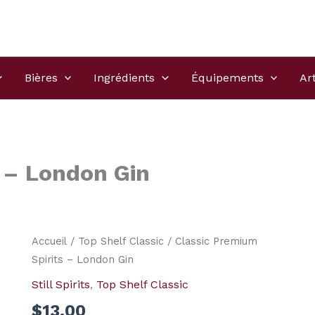
Bières
Ingrédients
Équipements
Ar
s – London Gin
Accueil
/
Top Shelf Classic
/ Classic Premium
Spirits – London Gin
Still Spirits
,
Top Shelf Classic
$
13.00