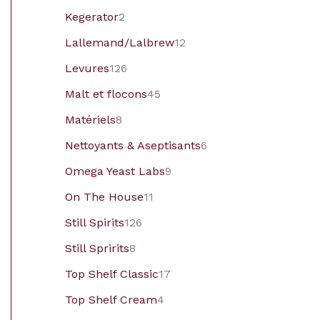
Kegerator
2
Lallemand/Lalbrew
12
Levures
126
Malt et flocons
45
Matériels
8
Nettoyants & Aseptisants
6
Omega Yeast Labs
9
On The House
11
Still Spirits
126
Still Spririts
8
Top Shelf Classic
17
Top Shelf Cream
4