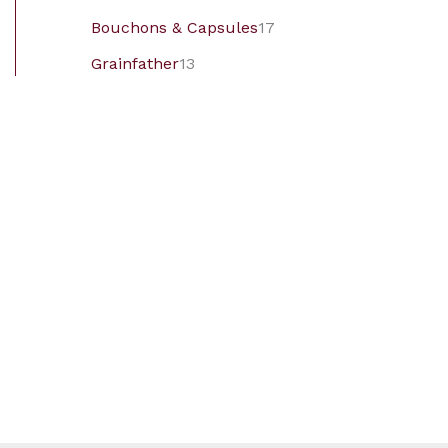
Bouchons & Capsules
17
Grainfather
13