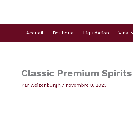
Aller
Produits
au
dans
contenu
le
panier
Accueil
Boutique
Liquidation
Vins
Classic Premium Spirit
Par
weizenburgh
/
novembre 8, 2023