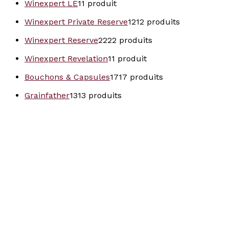
Winexpert LE
1
1 produit
Winexpert Private Reserve
12
12 produits
Winexpert Reserve
22
22 produits
Winexpert Revelation
1
1 produit
Bouchons & Capsules
17
17 produits
Grainfather
13
13 produits