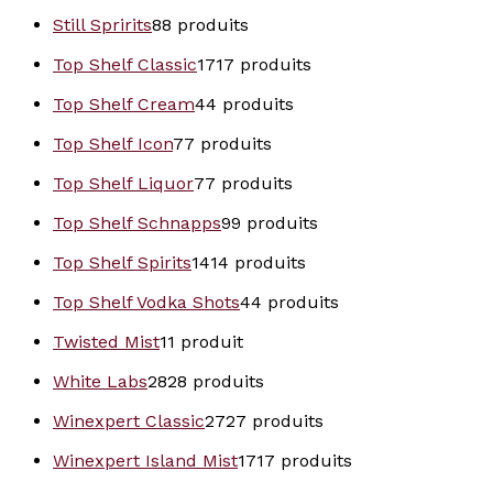
Still Spririts
8
8 produits
Top Shelf Classic
17
17 produits
Top Shelf Cream
4
4 produits
Top Shelf Icon
7
7 produits
Top Shelf Liquor
7
7 produits
Top Shelf Schnapps
9
9 produits
Top Shelf Spirits
14
14 produits
Top Shelf Vodka Shots
4
4 produits
Twisted Mist
1
1 produit
White Labs
28
28 produits
Winexpert Classic
27
27 produits
Winexpert Island Mist
17
17 produits