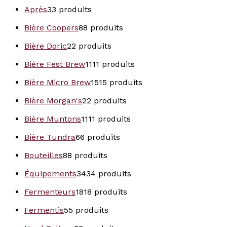
Après
3
3 produits
Bière Coopers
8
8 produits
Bière Doric
2
2 produits
Bière Fest Brew
11
11 produits
Bière Micro Brew
15
15 produits
Bière Morgan's
2
2 produits
Bière Muntons
11
11 produits
Bière Tundra
6
6 produits
Bouteilles
8
8 produits
Équipements
34
34 produits
Fermenteurs
18
18 produits
Fermentis
5
5 produits