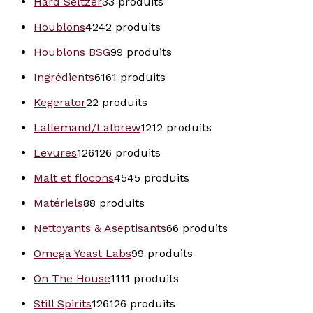
Hard Seltzer
3
3 produits
Houblons
42
42 produits
Houblons BSG
9
9 produits
Ingrédients
61
61 produits
Kegerator
2
2 produits
Lallemand/Lalbrew
12
12 produits
Levures
126
126 produits
Malt et flocons
45
45 produits
Matériels
8
8 produits
Nettoyants & Aseptisants
6
6 produits
Omega Yeast Labs
9
9 produits
On The House
11
11 produits
Still Spirits
126
126 produits